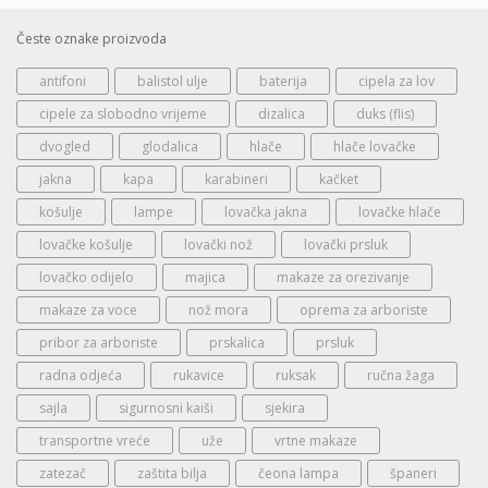
Česte oznake proizvoda
antifoni
balistol ulje
baterija
cipela za lov
cipele za slobodno vrijeme
dizalica
duks (flis)
dvogled
glodalica
hlače
hlače lovačke
jakna
kapa
karabineri
kačket
košulje
lampe
lovačka jakna
lovačke hlače
lovačke košulje
lovački nož
lovački prsluk
lovačko odijelo
majica
makaze za orezivanje
makaze za voce
nož mora
oprema za arboriste
pribor za arboriste
prskalica
prsluk
radna odjeća
rukavice
ruksak
ručna žaga
sajla
sigurnosni kaiši
sjekira
transportne vreće
uže
vrtne makaze
zatezač
zaštita bilja
čeona lampa
španeri