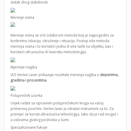
stalak zbog stabilnosti.
Merenje visina
Merenje visina se vrši odabirom metoda koji je najpogodini za
konkretnu lokaciju, okruženje i situaciju. Postoji više metoda
merenja visina i to koristeći jednu ili više tački na objektu, kao i
koristeći ultrazvučnu ili lasersku metodologiju.
Mjerenje nagiba
VL5 Vertex Laser prikazuje rezultate merenja nagiba u
stepenima,
gradima i procentima
.
Poluprečnik uzorka
Uvjek radite sa ispravnim poluprečnikom kruga na vašoj
primernoj površini. Vertex laser je idealan instrument za to. Za
premjer se koristi ultrazvučna tehnologija, tako da je rad moguć i
u uslovima gustog podrasta u šumi.
Specijalizovane fukcije