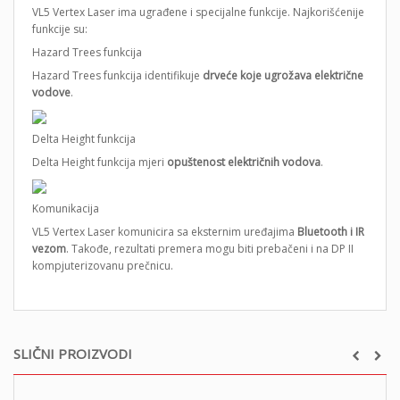
VL5 Vertex Laser ima ugrađene i specijalne funkcije. Najkorišćenije
funkcije su:
Hazard Trees funkcija
Hazard Trees funkcija identifikuje
drveće koje ugrožava električne
vodove
.
Delta Height funkcija
Delta Height funkcija mjeri
opuštenost električnih vodova
.
Komunikacija
VL5 Vertex Laser komunicira sa eksternim uređajima
Bluetooth i IR
vezom
. Takođe, rezultati premera mogu biti prebačeni i na DP II
kompjuterizovanu prečnicu.
SLIČNI PROIZVODI