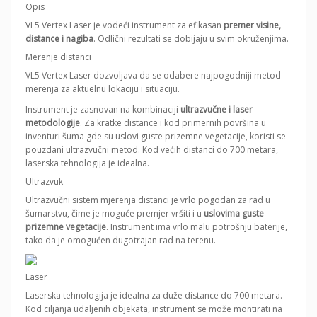
Opis
VL5 Vertex Laser je vodeći instrument za efikasan
premer visine,
distance i nagiba
. Odlični rezultati se dobijaju u svim okruženjima.
Merenje distanci
VL5 Vertex Laser dozvoljava da se odabere najpogodniji metod
merenja za aktuelnu lokaciju i situaciju.
Instrument je zasnovan na kombinaciji
ultrazvučne i laser
metodologije
. Za kratke distance i kod primernih površina u
inventuri šuma gde su uslovi guste prizemne vegetacije, koristi se
pouzdani ultrazvučni metod. Kod većih distanci do 700 metara,
laserska tehnologija je idealna.
Ultrazvuk
Ultrazvučni sistem mjerenja distanci je vrlo pogodan za rad u
šumarstvu, čime je moguće premjer vršiti i u
uslovima guste
prizemne vegetacije
. Instrument ima vrlo malu potrošnju baterije,
tako da je omogućen dugotrajan rad na terenu.
Laser
Laserska tehnologija je idealna za duže distance do 700 metara.
Kod ciljanja udaljenih objekata, instrument se može montirati na