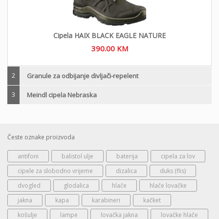
Cipela HAIX BLACK EAGLE NATURE
390.00
KM
2
Granule za odbijanje divljači-repelent
3
Meindl cipela Nebraska
Česte oznake proizvoda
antifoni
balistol ulje
baterija
cipela za lov
cipele za slobodno vrijeme
dizalica
duks (flis)
dvogled
glodalica
hlače
hlače lovačke
jakna
kapa
karabineri
kačket
košulje
lampe
lovačka jakna
lovačke hlače