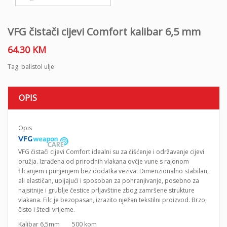
VFG čistači cijevi Comfort kalibar 6,5 mm
64.30
KM
Tag:
balistol ulje
OPIS
Opis
VFG čistači cijevi Comfort idealni su za čišćenje i održavanje cijevi
oružja. Izrađena od prirodnih vlakana ovčje vune s rajonom
filcanjem i punjenjem bez dodatka veziva. Dimenzionalno stabilan,
ali elastičan, upijajući i sposoban za pohranjivanje, posebno za
najsitnije i grublje čestice prljavštine zbog zamršene strukture
vlakana. Filc je bezopasan, izrazito nježan tekstilni proizvod. Brzo,
čisto i štedi vrijeme.
Kalibar 6,5mm 500 kom