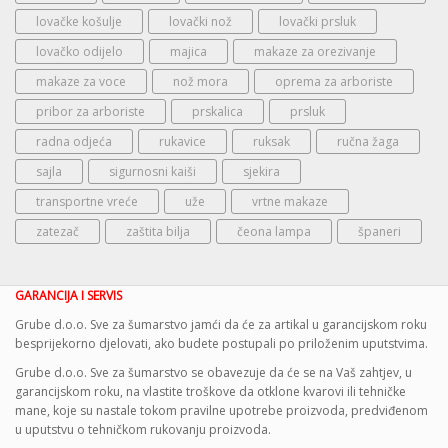
lovačke košulje
lovački nož
lovački prsluk
lovačko odijelo
majica
makaze za orezivanje
makaze za voce
nož mora
oprema za arboriste
pribor za arboriste
prskalica
prsluk
radna odjeća
rukavice
ruksak
ručna žaga
sajla
sigurnosni kaiši
sjekira
transportne vreće
uže
vrtne makaze
zatezač
zaštita bilja
čeona lampa
španeri
GARANCIJA I SERVIS
Grube d.o.o. Sve za šumarstvo jamći da će za artikal u garancijskom roku
besprijekorno djelovati, ako budete postupali po priloženim uputstvima.
Grube d.o.o. Sve za šumarstvo se obavezuje da će se na Vaš zahtjev, u
garancijskom roku, na vlastite troškove da otklone kvarovi ili tehničke
mane, koje su nastale tokom pravilne upotrebe proizvoda, predviđenom
u uputstvu o tehničkom rukovanju proizvoda.