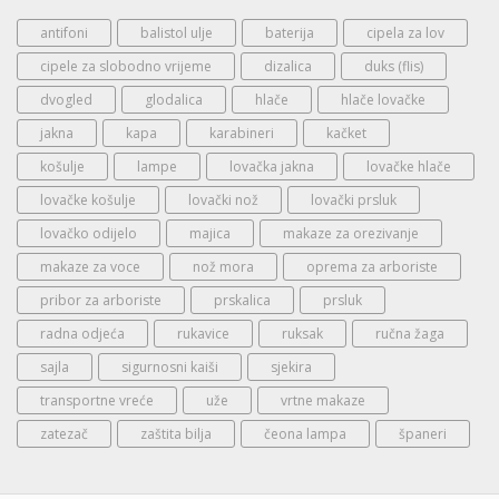
antifoni
balistol ulje
baterija
cipela za lov
cipele za slobodno vrijeme
dizalica
duks (flis)
dvogled
glodalica
hlače
hlače lovačke
jakna
kapa
karabineri
kačket
košulje
lampe
lovačka jakna
lovačke hlače
lovačke košulje
lovački nož
lovački prsluk
lovačko odijelo
majica
makaze za orezivanje
makaze za voce
nož mora
oprema za arboriste
pribor za arboriste
prskalica
prsluk
radna odjeća
rukavice
ruksak
ručna žaga
sajla
sigurnosni kaiši
sjekira
transportne vreće
uže
vrtne makaze
zatezač
zaštita bilja
čeona lampa
španeri