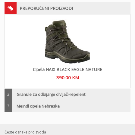
PREPORUČENI PROIZVODI
Cipela HAIX BLACK EAGLE NATURE
390.00
KM
2
Granule za odbijanje divljači-repelent
3
Meindl cipela Nebraska
Česte oznake proizvoda