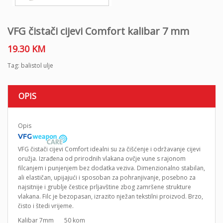
VFG čistači cijevi Comfort kalibar 7 mm
19.30
KM
Tag:
balistol ulje
OPIS
Opis
VFG čistači cijevi Comfort idealni su za čišćenje i održavanje cijevi
oružja. Izrađena od prirodnih vlakana ovčje vune s rajonom
filcanjem i punjenjem bez dodatka veziva. Dimenzionalno stabilan,
ali elastičan, upijajući i sposoban za pohranjivanje, posebno za
najsitnije i grublje čestice prljavštine zbog zamršene strukture
vlakana. Filc je bezopasan, izrazito nježan tekstilni proizvod. Brzo,
čisto i štedi vrijeme.
Kalibar 7mm 50 kom