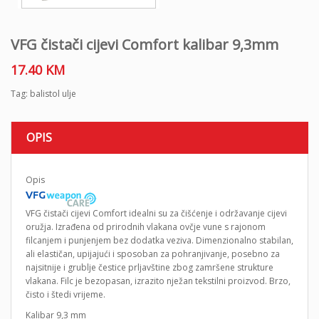
VFG čistači cijevi Comfort kalibar 9,3mm
17.40
KM
Tag:
balistol ulje
OPIS
Opis
VFG čistači cijevi Comfort idealni su za čišćenje i održavanje cijevi
oružja. Izrađena od prirodnih vlakana ovčje vune s rajonom
filcanjem i punjenjem bez dodatka veziva. Dimenzionalno stabilan,
ali elastičan, upijajući i sposoban za pohranjivanje, posebno za
najsitnije i grublje čestice prljavštine zbog zamršene strukture
vlakana. Filc je bezopasan, izrazito nježan tekstilni proizvod. Brzo,
čisto i štedi vrijeme.
Kalibar 9,3 mm