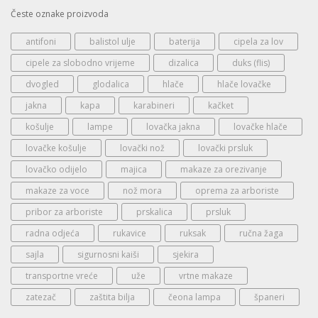
Česte oznake proizvoda
antifoni
balistol ulje
baterija
cipela za lov
cipele za slobodno vrijeme
dizalica
duks (flis)
dvogled
glodalica
hlače
hlače lovačke
jakna
kapa
karabineri
kačket
košulje
lampe
lovačka jakna
lovačke hlače
lovačke košulje
lovački nož
lovački prsluk
lovačko odijelo
majica
makaze za orezivanje
makaze za voce
nož mora
oprema za arboriste
pribor za arboriste
prskalica
prsluk
radna odjeća
rukavice
ruksak
ručna žaga
sajla
sigurnosni kaiši
sjekira
transportne vreće
uže
vrtne makaze
zatezač
zaštita bilja
čeona lampa
španeri