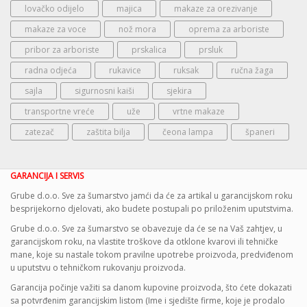
lovačko odijelo
majica
makaze za orezivanje
makaze za voce
nož mora
oprema za arboriste
pribor za arboriste
prskalica
prsluk
radna odjeća
rukavice
ruksak
ručna žaga
sajla
sigurnosni kaiši
sjekira
transportne vreće
uže
vrtne makaze
zatezač
zaštita bilja
čeona lampa
španeri
GARANCIJA I SERVIS
Grube d.o.o. Sve za šumarstvo jamći da će za artikal u garancijskom roku
besprijekorno djelovati, ako budete postupali po priloženim uputstvima.
Grube d.o.o. Sve za šumarstvo se obavezuje da će se na Vaš zahtjev, u
garancijskom roku, na vlastite troškove da otklone kvarovi ili tehničke
mane, koje su nastale tokom pravilne upotrebe proizvoda, predviđenom
u uputstvu o tehničkom rukovanju proizvoda.
Garancija počinje važiti sa danom kupovine proizvoda, što ćete dokazati
sa potvrđenim garancijskim listom (Ime i sjedište firme, koje je prodalo