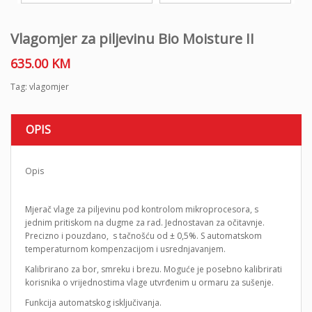
Vlagomjer za piljevinu Bio Moisture II
635.00
KM
Tag:
vlagomjer
OPIS
Opis
Mjerač vlage za piljevinu pod kontrolom mikroprocesora, s
jednim pritiskom na dugme za rad. Jednostavan za očitavnje.
Precizno i ​​pouzdano, s tačnošću od ± 0,5%. S automatskom
temperaturnom kompenzacijom i usrednjavanjem.
Kalibrirano za bor, smreku i brezu. Moguće je posebno kalibrirati
korisnika o vrijednostima vlage utvrđenim u ormaru za sušenje.
Funkcija automatskog isključivanja.