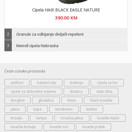
Cipela HAIX BLACK EAGLE NATURE
390.00
KM
2
Granule za odbijanje divljači-repelent
3
Meindl cipela Nebraska
Česte oznake proizvoda
antifoni
balistol ulje
baterija
cipela za lov
cipele za slobodno vrijeme
dizalica
duks (flis)
dvogled
glodalica
hlače
hlače lovačke
jakna
kapa
karabineri
kačket
košulje
lampe
lovačka jakna
lovačke hlače
lovačke košulje
lovački nož
lovački prsluk