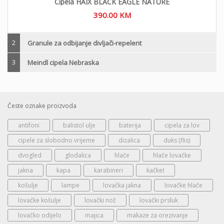
Cipela HAIX BLACK EAGLE NATURE
390.00
KM
2
Granule za odbijanje divljači-repelent
3
Meindl cipela Nebraska
Česte oznake proizvoda
antifoni
balistol ulje
baterija
cipela za lov
cipele za slobodno vrijeme
dizalica
duks (flis)
dvogled
glodalica
hlače
hlače lovačke
jakna
kapa
karabineri
kačket
košulje
lampe
lovačka jakna
lovačke hlače
lovačke košulje
lovački nož
lovački prsluk
lovačko odijelo
majica
makaze za orezivanje