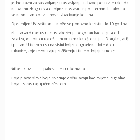
jednostavni za sastavljanje i rastavljanje. Labavo postavite tako da
ne padnu zbog rasta debljine. Postavite ispod terminala tako da
se neometano odvija novo izbacivanje koljena.
Opremljen UV zaštitom – može se ponovno koristiti do 10 godina.
PlantaGard Bactus Cactus također je pogodan kao zaštita od
zagriza, osobito u ugroženim vrstama kao što su jela Douglas, ariš
i platan. U tu svrhu su na visini koljena ugrađene dvije do tri
rukavice, koje rezoniraju pri čišćenju i time odbijaju srndać.
šifra: 73-021 pakovanje 100 komada
Boja plava: plava boja životinje doživljavaju kao svijetla, signalna
boja – s zastrašujućim efektom.