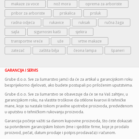
makaze za voce
nož mora
oprema za arboriste
pribor za arboriste
prskalica
prsluk
radna odjeća
rukavice
ruksak
ručna žaga
sajla
sigurnosni kaiši
sjekira
transportne vreće
uže
vrtne makaze
zatezač
zaštita bilja
čeona lampa
španeri
GARANCIJA I SERVIS
Grube d.o.o. Sve za šumarstvo jamći da će za artikal u garancijskom roku
besprijekorno djelovati, ako budete postupali po priloženim uputstvima.
Grube d.o.o. Sve za šumarstvo se obavezuje da će se na Vaš zahtjev, u
garancijskom roku, na vlastite troškove da otklone kvarovi ili tehničke
mane, koje su nastale tokom pravilne upotrebe proizvoda, predviđenom
u uputstvu o tehničkom rukovanju proizvoda.
Garancija počinje važiti sa danom kupovine proizvoda, što ćete dokazati
sa potvrđenim garancijskim listom (Ime i sjedište firme, koje je prodalo
proizvod, pečat, datum prodaje i potpis prodavača) i računom.