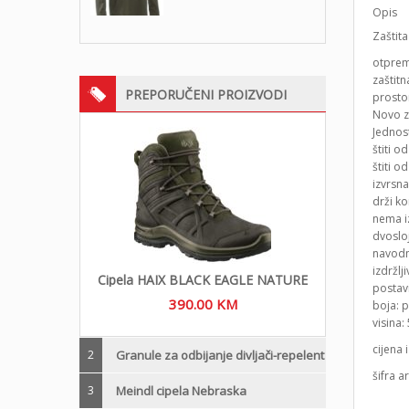
Opis
Zaštit
otprem
zaštitn
PREPORUČENI PROIZVODI
prosto
Novo z
Jednost
štiti o
štiti 
izvrsna
drži ko
nema iz
dvosloj
navodn
izdržlj
Cipela HAIX BLACK EAGLE NATURE
postav
390.00
KM
boja: 
visina:
cijena
2
Granule za odbijanje divljači-repelent
šifra a
3
Meindl cipela Nebraska