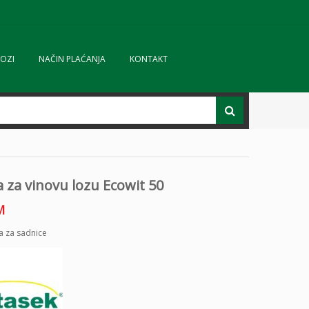
OZI
NAČIN PLAĆANJA
KONTAKT
a za vinovu lozu Ecowit 50
M
ta za sadnice