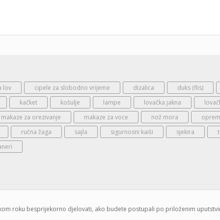
a lov
cipele za slobodno vrijeme
dizalica
duks (flis)
kačket
košulje
lampe
lovačka jakna
lovač
makaze za orezivanje
makaze za voce
nož mora
oprema
ručna žaga
sajla
sigurnosni kaiši
sjekira
aneri
jskom roku besprijekorno djelovati, ako budete postupali po priloženim uputstv