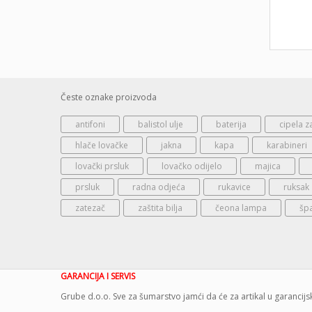
Česte oznake proizvoda
antifoni
balistol ulje
baterija
cipela z
hlače lovačke
jakna
kapa
karabineri
lovački prsluk
lovačko odijelo
majica
prsluk
radna odjeća
rukavice
ruksak
zatezač
zaštita bilja
čeona lampa
šp
GARANCIJA I SERVIS
Grube d.o.o. Sve za šumarstvo jamći da će za artikal u garanci