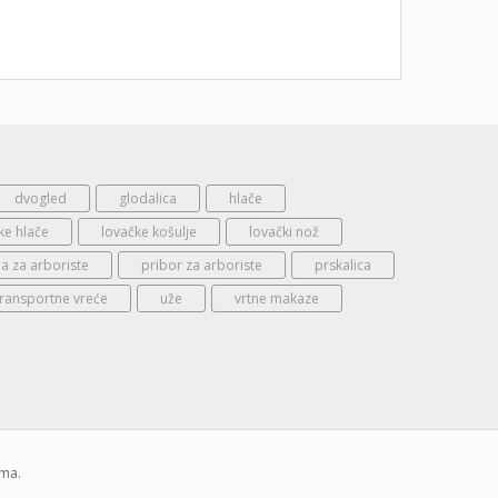
dvogled
glodalica
hlače
ke hlače
lovačke košulje
lovački nož
 za arboriste
pribor za arboriste
prskalica
transportne vreće
uže
vrtne makaze
ima.