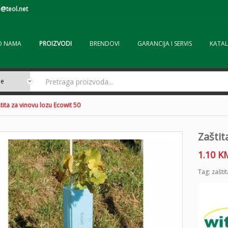
@teol.net
O NAMA
PROIZVODI
BRENDOVI
GARANCIJA I SERVIS
KATAL
tita za vinovu lozu Ecowit 50
Zaštit
1.10
K
Tag:
zašti