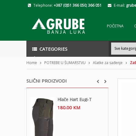
Telephone:
+387 (0)51 366 050; 366 051
E-mail:
grube
POČETNA
CATEGORIES
Home
POTREBE U ŠUMARSTVU
Alatke za sađenje
Zaš
SLIČNI PROIZVODI
Hlače Hart Eugi-T
180.00
KM