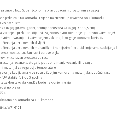
a za vinovu lozu Super Econom s pravougaonim prostorom za uzgoj
na jedinica: 100 komada , i cijena na stranici je izkazana po 1 komadu
a visina: 50 cm
r za uzgoj (pravougaoni, promjer prostora za uzgoj 9 do 9,5 cm)
atvaranje – preklopni dijelovi za jednostavno otvaranje i ponovno zatvaranje!
avnim otvaranjem i zatvaranjem zaklona, ​​lako ga je ponovno koristiti.
d oštećenja uzrokovanih divljači
od oštećenja uzrokovanih mehaničkim i hemijskim (herbicidi) mjerama suzbijanja
 prozirnost za snažan rast i zdrave biljke
rov i vitice izvan prostora za rast
rastanja izdanaka, stoga je potrebno manje vezanja ili rezanja
ni materijal za regulaciju temperature
javanje kapljicama kroz rosu u šupljim komorama materijala, potičući rast
iv (UV stabilan): 3 do 5 godina
ite zaklon tako da kandže budu na donjem kraju
prozirno plava
 50 cm
 izkazana po komadu za 100 komada
rtikla: W716151