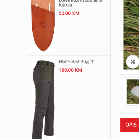
Löwe kožni tobolac ili
futrola
50.00
KM
Hlače Hart Eugi-T
180.00
KM
OPIS