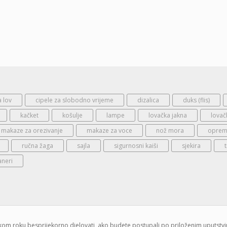
a lov
cipele za slobodno vrijeme
dizalica
duks (flis)
kačket
košulje
lampe
lovačka jakna
lovač
makaze za orezivanje
makaze za voce
nož mora
oprema
ručna žaga
sajla
sigurnosni kaiši
sjekira
aneri
jskom roku besprijekorno djelovati, ako budete postupali po priloženim uputstv