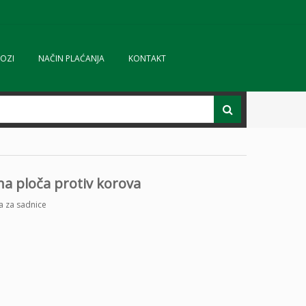
OZI
NAČIN PLAĆANJA
KONTAKT
na ploča protiv korova
ta za sadnice