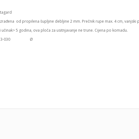
izrađena od propilena šupljine debljine 2 mm. Prečnik rupe max. 4 cm, vanjski
i učinak> 5 godina, ova ploča za usitnjavanje ne trune. Cijena po komadu.
ra: 73-030
Ø