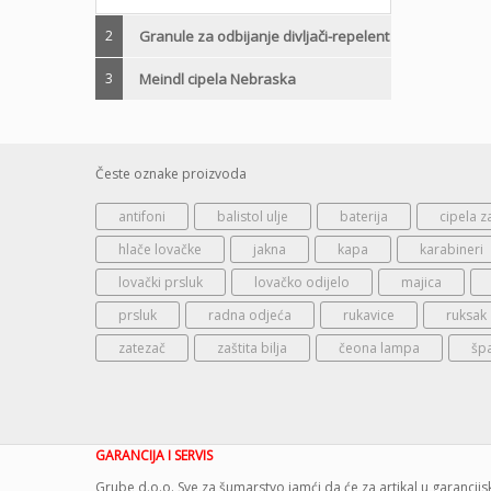
2
Granule za odbijanje divljači-repelent
3
Meindl cipela Nebraska
Česte oznake proizvoda
antifoni
balistol ulje
baterija
cipela z
hlače lovačke
jakna
kapa
karabineri
lovački prsluk
lovačko odijelo
majica
prsluk
radna odjeća
rukavice
ruksak
zatezač
zaštita bilja
čeona lampa
šp
GARANCIJA I SERVIS
Grube d.o.o. Sve za šumarstvo jamći da će za artikal u garanci