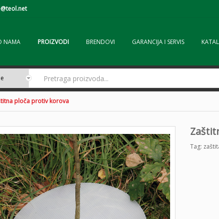
@teol.net
O NAMA
PROIZVODI
BRENDOVI
GARANCIJA I SERVIS
KATAL
titna ploča protiv korova
Zaštit
Tag:
zašti