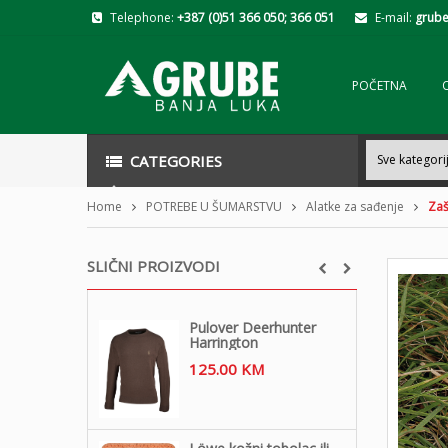
Telephone:
+387 (0)51 366 050; 366 051
E-mail:
grube
POČETNA
CATEGORIES
Home
POTREBE U ŠUMARSTVU
Alatke za sađenje
Zaš
SLIČNI PROIZVODI
Pulover Deerhunter
Harrington
125.00
KM