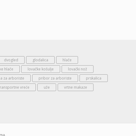
dvogled
glodalica
hlače
ke hlače
lovačke košulje
lovački nož
 za arboriste
pribor za arboriste
prskalica
transportne vreće
uže
vrtne makaze
ima.