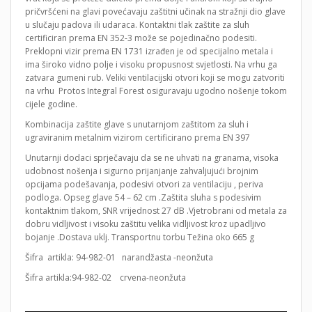
pričvršćeni na glavi povećavaju zaštitni učinak na stražnji dio glave
u slučaju padova ili udaraca. Kontaktni tlak zaštite za sluh
certificiran prema EN 352-3 može se pojedinačno podesiti.
Preklopni vizir prema EN 1731 izrađen je od specijalno metala i
ima široko vidno polje i visoku propusnost svjetlosti. Na vrhu ga
zatvara gumeni rub. Veliki ventilacijski otvori koji se mogu zatvoriti
na vrhu Protos Integral Forest osiguravaju ugodno nošenje tokom
cijele godine.
Kombinacija zaštite glave s unutarnjom zaštitom za sluh i
ugraviranim metalnim vizirom certificirano prema EN 397
Unutarnji dodaci sprječavaju da se ne uhvati na granama, visoka
udobnost nošenja i sigurno prijanjanje zahvaljujući brojnim
opcijama podešavanja, podesivi otvori za ventilaciju , periva
podloga. Opseg glave 54 – 62 cm .Zaštita sluha s podesivim
kontaktnim tlakom, SNR vrijednost 27 dB .Vjetrobrani od metala za
dobru vidljivost i visoku zaštitu velika vidljivost kroz upadljivo
bojanje .Dostava uklj. Transportnu torbu Težina oko 665 g
Šifra artikla: 94-982-01 narandžasta -neonžuta
Šifra artikla:94-982-02 crvena-neonžuta