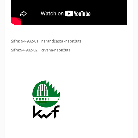
Šifra: 94-982-01 narandžasta -neonžuta
Šifra:94-982-02 crvena-neonžuta