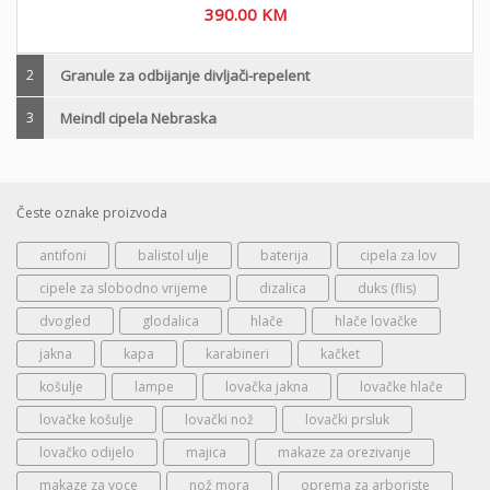
390.00
KM
2
Granule za odbijanje divljači-repelent
3
Meindl cipela Nebraska
Česte oznake proizvoda
antifoni
balistol ulje
baterija
cipela za lov
cipele za slobodno vrijeme
dizalica
duks (flis)
dvogled
glodalica
hlače
hlače lovačke
jakna
kapa
karabineri
kačket
košulje
lampe
lovačka jakna
lovačke hlače
lovačke košulje
lovački nož
lovački prsluk
lovačko odijelo
majica
makaze za orezivanje
makaze za voce
nož mora
oprema za arboriste