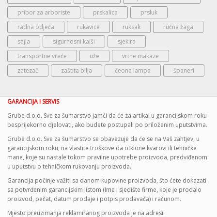
pribor za arboriste
prskalica
prsluk
radna odjeća
rukavice
ruksak
ručna žaga
sajla
sigurnosni kaiši
sjekira
transportne vreće
uže
vrtne makaze
zatezač
zaštita bilja
čeona lampa
španeri
GARANCIJA I SERVIS
Grube d.o.o. Sve za šumarstvo jamći da će za artikal u garancijskom roku
besprijekorno djelovati, ako budete postupali po priloženim uputstvima.
Grube d.o.o. Sve za šumarstvo se obavezuje da će se na Vaš zahtjev, u
garancijskom roku, na vlastite troškove da otklone kvarovi ili tehničke
mane, koje su nastale tokom pravilne upotrebe proizvoda, predviđenom
u uputstvu o tehničkom rukovanju proizvoda.
Garancija počinje važiti sa danom kupovine proizvoda, što ćete dokazati
sa potvrđenim garancijskim listom (Ime i sjedište firme, koje je prodalo
proizvod, pečat, datum prodaje i potpis prodavača) i računom.
Mjesto preuzimanja reklamiranog proizvoda je na adresi: