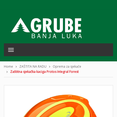
T
o
g
g
Home
ZAŠTITA NA RADU
Oprema za sjekače
l
Zaštitna sjekačka kaciga Protos Integral Forest
e
n
a
v
i
g
a
t
i