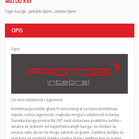
460.00
KM
Tags:
kacige
,
sjekački šljem
,
zaštitni šljem
OPIS
Opis
Za veću udobnost i sigurnost.
Kombinacija zaštite glave Protos Integral za šumu kombinuje
najvišu razinu sigurnosti i najbolju moguću udobnost nošenja.
Šumska kaciga prema EN 397 nudi dokazanu praktičnu zaštitu i
smatra se jednom od najsofisticiranijih kaciga. Svi dodaci su
unutra, tako da se ne mogu zakačiti za grane. Zaštitna školjka za
vrat koja se proteže daleko prema dolje i antifoni koji su trajno