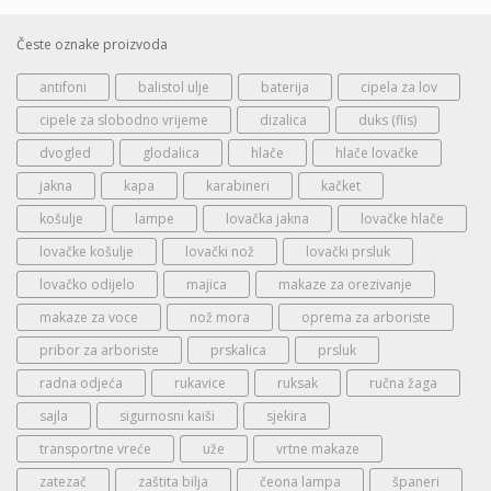
Česte oznake proizvoda
antifoni
balistol ulje
baterija
cipela za lov
cipele za slobodno vrijeme
dizalica
duks (flis)
dvogled
glodalica
hlače
hlače lovačke
jakna
kapa
karabineri
kačket
košulje
lampe
lovačka jakna
lovačke hlače
lovačke košulje
lovački nož
lovački prsluk
lovačko odijelo
majica
makaze za orezivanje
makaze za voce
nož mora
oprema za arboriste
pribor za arboriste
prskalica
prsluk
radna odjeća
rukavice
ruksak
ručna žaga
sajla
sigurnosni kaiši
sjekira
transportne vreće
uže
vrtne makaze
zatezač
zaštita bilja
čeona lampa
španeri