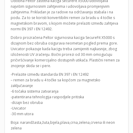
Udobna Peltor zaštitna kaciga SecureFit X5000 udovoljava
najvišim sigurnosnim zahtjevima i udovoljava promjenjivim
zahtjevima. Prikladan je za radove na održavanju stabala i na
podu. Za to se koristi konvertibilni remen za bradu u 4 točke s
magnetskom bravom, s kojom možete prelaziti između zahtjeva
normi EN 397 i EN 12492.
Dobro prozračena Peltor sigurnosna kaciga SecureFit X5000 s
dizajnom bez obruba osigurava neometan pogled prema gore.
Uvicator pokazuje kada kacigu treba zamijeniti najkasnije, zbog
izloženosti UV zračenju. Bočni prorezi od 30 mm omogućuju
pričvršćivanje komercijalno dostupnih utikača. Plastični remen za
znojenje skida se i pere.
-Prelazite između standarda EN 397 i EN 12492
– remen za bradu u 4 točke sa kopčom za magnetsko
zaključavanje
-6 točaka sistema zatvaranja
-patentirana tehnologija raspodjele pritiska
-dizajn bez obruba
-Uvicator
-30 mm utora
Boja: narandžasta,žuta,bijela,plava,crna,zelena,crvena ili neon
zelena