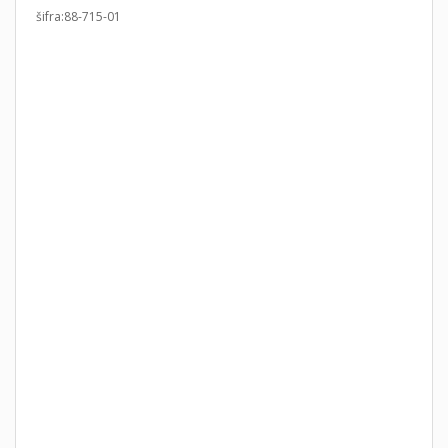
šifra:88-715-01