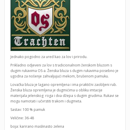
Jednako pogodno za ured kao za lov i prirodu.
Prikladno odjeveni za lov s tradicionalnom ženskom bluzom s
dugim rukavima OS-a. Ženska bluza s dugim rukavima posebno je
ugodna za nošenje zahvaljujući mekom, brušenom pamuku.
Lovačka bluza je lagano opremljena i ima praktični zaobljeni rub.
Ženska bluza opremljena je dugmićima u obliku imtacije
materijala jelenskog roga i dva džepa s dugim grudima. Rukavi se
mogu namotati i učvrstiti trakom i dugmeta.
Sastav: 100 % pamuk
Veličine: 36-48
boja: karirano maslinasto zelena