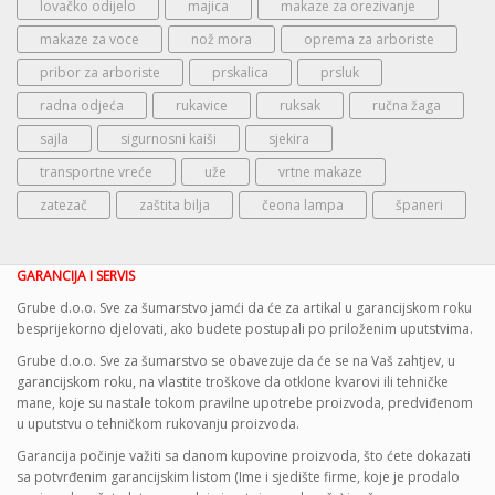
lovačko odijelo
majica
makaze za orezivanje
makaze za voce
nož mora
oprema za arboriste
pribor za arboriste
prskalica
prsluk
radna odjeća
rukavice
ruksak
ručna žaga
sajla
sigurnosni kaiši
sjekira
transportne vreće
uže
vrtne makaze
zatezač
zaštita bilja
čeona lampa
španeri
GARANCIJA I SERVIS
Grube d.o.o. Sve za šumarstvo jamći da će za artikal u garancijskom roku
besprijekorno djelovati, ako budete postupali po priloženim uputstvima.
Grube d.o.o. Sve za šumarstvo se obavezuje da će se na Vaš zahtjev, u
garancijskom roku, na vlastite troškove da otklone kvarovi ili tehničke
mane, koje su nastale tokom pravilne upotrebe proizvoda, predviđenom
u uputstvu o tehničkom rukovanju proizvoda.
Garancija počinje važiti sa danom kupovine proizvoda, što ćete dokazati
sa potvrđenim garancijskim listom (Ime i sjedište firme, koje je prodalo