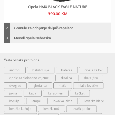
Cipela HAIX BLACK EAGLE NATURE
390.00
KM
2
Granule za odbijanje divljači-repelent
3
Meindl cipela Nebraska
Česte oznake proizvoda
antifoni
balistol ulje
baterija
cipela za lov
cipele za slobodno vrijeme
dizalica
duks (flis)
dvogled
glodalica
hlače
hlače lovačke
jakna
kapa
karabineri
kačket
košulje
lampe
lovačka jakna
lovačke hlače
lovačke košulje
lovački nož
lovački prsluk