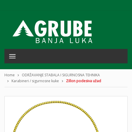
T
o
g
g
Home
ODRŽAVANJE STABALA I SIGURNOSNA TEHNIKA
l
Karabineri / sigurnosne kuke
Zillon podesiva užad
e
n
a
v
i
g
a
t
i