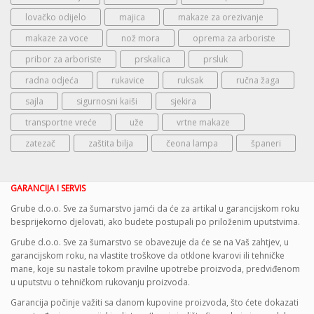
lovačko odijelo
majica
makaze za orezivanje
makaze za voce
nož mora
oprema za arboriste
pribor za arboriste
prskalica
prsluk
radna odjeća
rukavice
ruksak
ručna žaga
sajla
sigurnosni kaiši
sjekira
transportne vreće
uže
vrtne makaze
zatezač
zaštita bilja
čeona lampa
španeri
GARANCIJA I SERVIS
Grube d.o.o. Sve za šumarstvo jamći da će za artikal u garancijskom roku
besprijekorno djelovati, ako budete postupali po priloženim uputstvima.
Grube d.o.o. Sve za šumarstvo se obavezuje da će se na Vaš zahtjev, u
garancijskom roku, na vlastite troškove da otklone kvarovi ili tehničke
mane, koje su nastale tokom pravilne upotrebe proizvoda, predviđenom
u uputstvu o tehničkom rukovanju proizvoda.
Garancija počinje važiti sa danom kupovine proizvoda, što ćete dokazati