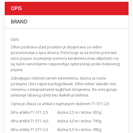
OPIS
BRAND
Opis
Zillon podesiva užad posebno je dizajnirana za radno
pozicioniranje u njezi drveća. Pričvršćuje se na bočne pričvrsne
ušice pojasa za penjanje pomoću karabinera (nisu uključeni) i na
taj način ravnomjerno raspoređuje opterećenje preko bokovnog
pojasa.
Zahvaljujući čeličnim tarnim elementima, dužina se može
postupno i bez napora prilagođavati. Zillon tether također ima
remenicu s inkapsuliranim kugličnim ležajevima, što omogućuje
uvlačenje labavog užeta bez ikakvih problema.
Cijena je izkaza za artikal s najmanjom dužinom 71-571-2,5
šifra artikla:71-571-2,5 dužina 2,5 m i težina 655g
šifra artikla:71-571-4,0 dužina 4,0 m i težina 790g
šifra artikla:71-571-5,5 dužina 5,5 m i težina 995g