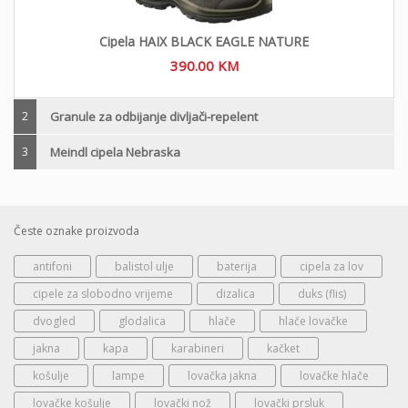
Cipela HAIX BLACK EAGLE NATURE
390.00
KM
2
Granule za odbijanje divljači-repelent
3
Meindl cipela Nebraska
Česte oznake proizvoda
antifoni
balistol ulje
baterija
cipela za lov
cipele za slobodno vrijeme
dizalica
duks (flis)
dvogled
glodalica
hlače
hlače lovačke
jakna
kapa
karabineri
kačket
košulje
lampe
lovačka jakna
lovačke hlače
lovačke košulje
lovački nož
lovački prsluk