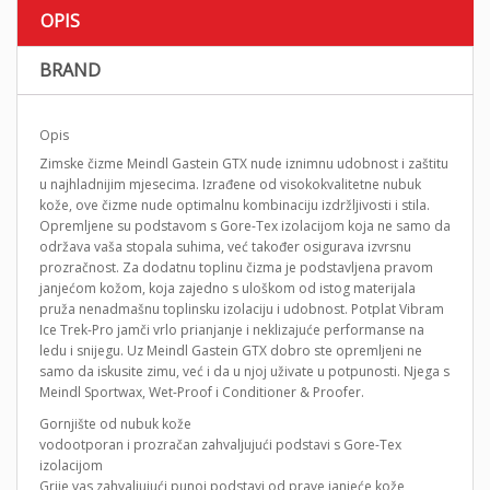
OPIS
BRAND
Opis
Zimske čizme Meindl Gastein GTX nude iznimnu udobnost i zaštitu
u najhladnijim mjesecima. Izrađene od visokokvalitetne nubuk
kože, ove čizme nude optimalnu kombinaciju izdržljivosti i stila.
Opremljene su podstavom s Gore-Tex izolacijom koja ne samo da
održava vaša stopala suhima, već također osigurava izvrsnu
prozračnost. Za dodatnu toplinu čizma je podstavljena pravom
janjećom kožom, koja zajedno s uloškom od istog materijala
pruža nenadmašnu toplinsku izolaciju i udobnost. Potplat Vibram
Ice Trek-Pro jamči vrlo prianjanje i neklizajuće performanse na
ledu i snijegu. Uz Meindl Gastein GTX dobro ste opremljeni ne
samo da iskusite zimu, već i da u njoj uživate u potpunosti. Njega s
Meindl Sportwax, Wet-Proof i Conditioner & Proofer.
Gornjište od nubuk kože
vodootporan i prozračan zahvaljujući podstavi s Gore-Tex
izolacijom
Grije vas zahvaljujući punoj podstavi od prave janjeće kože