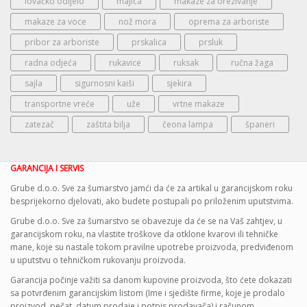
lovačko odijelo
majica
makaze za orezivanje
makaze za voce
nož mora
oprema za arboriste
pribor za arboriste
prskalica
prsluk
radna odjeća
rukavice
ruksak
ručna žaga
sajla
sigurnosni kaiši
sjekira
transportne vreće
uže
vrtne makaze
zatezač
zaštita bilja
čeona lampa
španeri
GARANCIJA I SERVIS
Grube d.o.o. Sve za šumarstvo jamći da će za artikal u garancijskom roku
besprijekorno djelovati, ako budete postupali po priloženim uputstvima.
Grube d.o.o. Sve za šumarstvo se obavezuje da će se na Vaš zahtjev, u
garancijskom roku, na vlastite troškove da otklone kvarovi ili tehničke
mane, koje su nastale tokom pravilne upotrebe proizvoda, predviđenom
u uputstvu o tehničkom rukovanju proizvoda.
Garancija počinje važiti sa danom kupovine proizvoda, što ćete dokazati
sa potvrđenim garancijskim listom (Ime i sjedište firme, koje je prodalo
proizvod, pečat, datum prodaje i potpis prodavača) i računom.