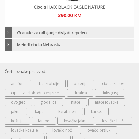
Cipela HAIX BLACK EAGLE NATURE
390.00
KM
2
Granule za odbijanje divljači-repelent
3
Meindl cipela Nebraska
Česte oznake proizvoda
antifoni
balistol ulje
baterija
cipela za lov
cipele za slobodno vrijeme
dizalica
duks (flis)
dvogled
glodalica
hlače
hlače lovačke
jakna
kapa
karabineri
kačket
košulje
lampe
lovačka jakna
lovačke hlače
lovačke košulje
lovački nož
lovački prsluk