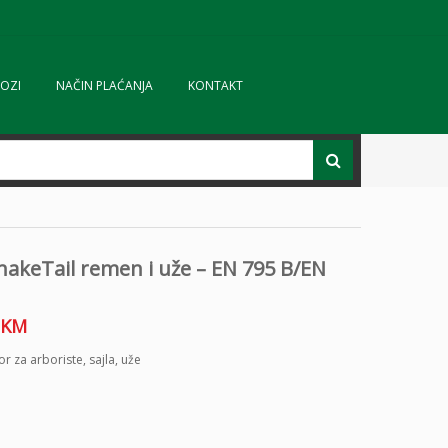
OZI
NAČIN PLAĆANJA
KONTAKT
nakeTail remen i uže – EN 795 B/EN
KM
or za arboriste
,
sajla
,
uže