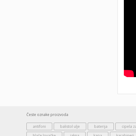
Česte oznake proizvoda
antifoni
balistol ulje
baterija
cipela z
hlače lovačke
jakna
kapa
karabineri