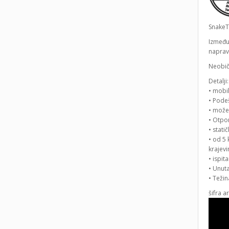
SnakeT
Između 
naprav
Neobiča
Detalji:
• mobil
• Pode
• može 
• Otpo
• stat
• od 5
krajev
• ispit
• Unut
• Teži
šifra a