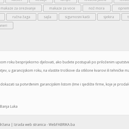
makaze za orezivanje
makaze za voce
nož mora
oprema
ručna žaga
sajla
sigurnosni kaiši
sjekira
aneri
jskom roku besprijekorno djelovati, ako budete postupali po priloženim uputstv
jev, u garancijskom roku, na vlastite troškove da otklone kvarovi ili tehničke 
dokazati sa potvrđenim garancijskim listom (Ime i sjedište firme, koje je proda
 Banja Luka
adržana |
Izrada web stranica - WebFABRIKA.ba