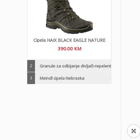
Cipela HAIX BLACK EAGLE NATURE
390.00
KM
2
Granule za odbijanje divljači-repelent
3
Meindl cipela Nebraska