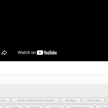
a lov
cipele za slobodno vrijeme
dizalica
duks (flis)
kačket
košulje
lampe
lovačka jakna
lovač