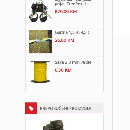
pojas TreeRex II
870.00
KM
Gurtna 1,5 m 4,5 t
26.00
KM
Sajla 3,0 mm 78dN
0.30
KM
PREPORUČENI PROIZVODI