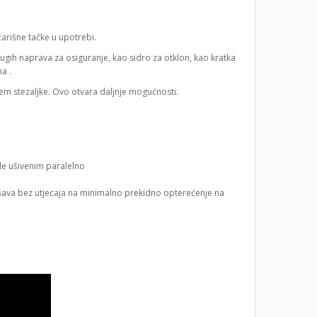
arišne tačke u upotrebi.
rugih naprava za osiguranje, kao sidro za otklon, kao kratka
a .
jem stezaljke. Ovo otvara daljnje mogućnosti.
e ušivenim paralelno
šava bez utjecaja na minimalno prekidno opterećenje na