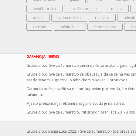
lovački prsluk
lovačko odijelo
majica
prsluk
radna odjeća
rukavice
ruksak
zatezač
zaštita bilja
čeona lampa
šp
GARANCIJA I SERVIS
Grube d.o.o. Sve za šumarstvo jamći da će za artikal u garanci
Grube d.o.o. Sve za šumarstvo se obavezuje da će se na Vaš zaht
predviđenom u uputstvu o tehničkom rukovanju proizvoda.
Garancija počinje važiti sa danom kupovine proizvoda, što ćete 
računom.
Mjesto preuzimanja reklamiranog proizvoda je na adresi:
Grube d.o.o. Sve za šumarstvo, Put srpskih branilaca 20, 78 000
Grube d.o.o Banja Luka 2022. - Sve za šumarstvo - Sva prava z