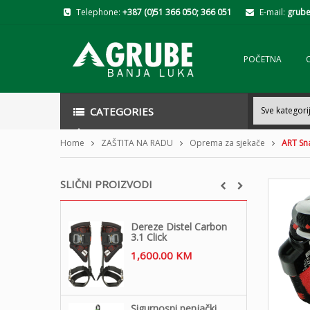
Telephone:
+387 (0)51 366 050; 366 051
E-mail:
grube
POČETNA
CATEGORIES
Home
ZAŠTITA NA RADU
Oprema za sjekače
ART Sn
SLIČNI PROIZVODI
Dereze Distel Carbon
3.1 Click
1,600.00
KM
Sigurnosni penjački