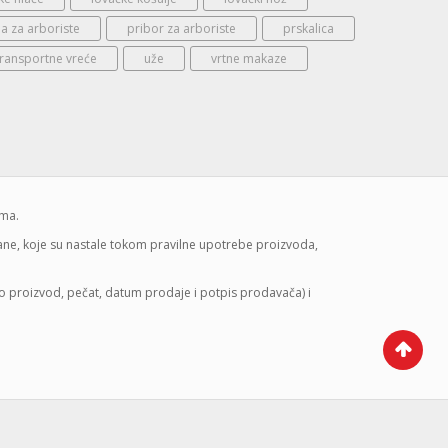
 za arboriste
pribor za arboriste
prskalica
transportne vreće
uže
vrtne makaze
ima.
mane, koje su nastale tokom pravilne upotrebe proizvoda,
lo proizvod, pečat, datum prodaje i potpis prodavača) i