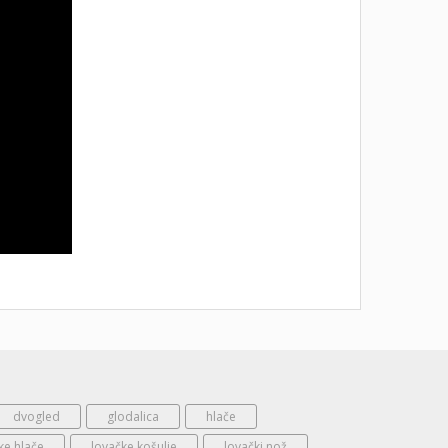
dvogled
glodalica
hlače
ke hlače
lovačke košulje
lovački nož