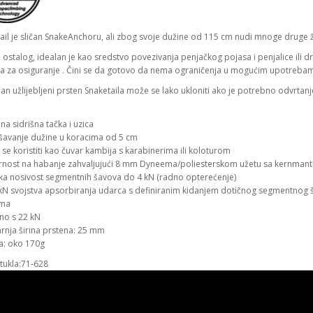
ail je sličan SnakeAnchoru, ali zbog svoje dužine od 115 cm nudi mnoge druge ž
ostalog, idealan je kao sredstvo povezivanja penjačkog pojasa i penjalice ili d
a za osiguranje . Čini se da gotovo da nema ograničenja u mogućim upotrebam
n užlijebljeni prsten Snaketaila može se lako ukloniti ako je potrebno odvrtan
na sidrišna tačka i uzica
šavanje dužine u koracima od 5 cm
se koristiti kao čuvar kambija s karabinerima ili koloturom
rnost na habanje zahvaljujući 8 mm Dyneema/poliesterskom užetu sa kernmantl
ička nosivost segmentnih šavova do 4 kN (radno opterećenje)
 kN svojstva apsorbiranja udarca s definiranim kidanjem dotičnog segmentnog 
ima
ano s 22 kN
arnja širina prstena: 25 mm
na: oko 170g
rtukla:71-628