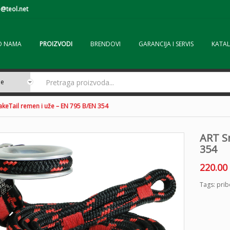
@teol.net
O NAMA
PROIZVODI
BRENDOVI
GARANCIJA I SERVIS
KATAL
akeTail remen i uže – EN 795 B/EN 354
ART S
354
220.00
Tags:
prib