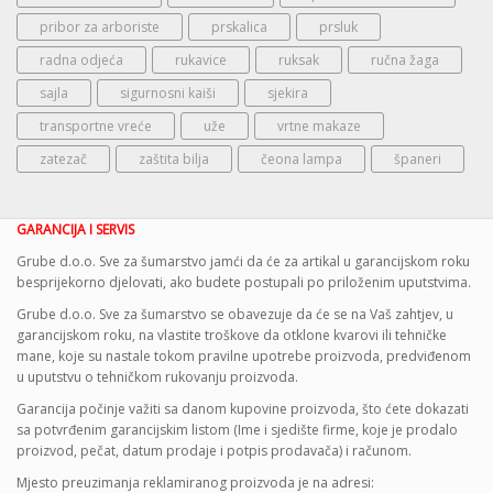
pribor za arboriste
prskalica
prsluk
radna odjeća
rukavice
ruksak
ručna žaga
sajla
sigurnosni kaiši
sjekira
transportne vreće
uže
vrtne makaze
zatezač
zaštita bilja
čeona lampa
španeri
GARANCIJA I SERVIS
Grube d.o.o. Sve za šumarstvo jamći da će za artikal u garancijskom roku
besprijekorno djelovati, ako budete postupali po priloženim uputstvima.
Grube d.o.o. Sve za šumarstvo se obavezuje da će se na Vaš zahtjev, u
garancijskom roku, na vlastite troškove da otklone kvarovi ili tehničke
mane, koje su nastale tokom pravilne upotrebe proizvoda, predviđenom
u uputstvu o tehničkom rukovanju proizvoda.
Garancija počinje važiti sa danom kupovine proizvoda, što ćete dokazati
sa potvrđenim garancijskim listom (Ime i sjedište firme, koje je prodalo
proizvod, pečat, datum prodaje i potpis prodavača) i računom.
Mjesto preuzimanja reklamiranog proizvoda je na adresi: