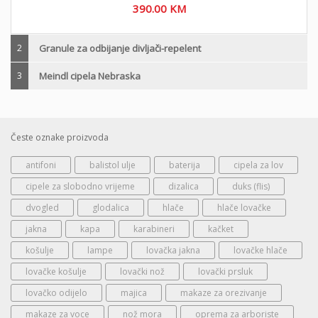
390.00
KM
2
Granule za odbijanje divljači-repelent
3
Meindl cipela Nebraska
Česte oznake proizvoda
antifoni
balistol ulje
baterija
cipela za lov
cipele za slobodno vrijeme
dizalica
duks (flis)
dvogled
glodalica
hlače
hlače lovačke
jakna
kapa
karabineri
kačket
košulje
lampe
lovačka jakna
lovačke hlače
lovačke košulje
lovački nož
lovački prsluk
lovačko odijelo
majica
makaze za orezivanje
makaze za voce
nož mora
oprema za arboriste