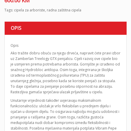
600.00
KM
Tags:
cipela za arboriste
,
radna zaštitna cipela
OPIS
Opis
Ako tražite dobru obuću za njegu drveća, napravit ćete pravi izbor
uz Zamberlan Treelogy GTX penjalicu. Cijeli razvoj ove cipele bio
je usmjeren prema potrebama arborista. Gornjište je izrađeno od
snažnog Hydrobloc antilopa. Osim toga, integrirana je školjka
izrađena od termoplastičnog poliuretana (TPU) za zaštitu
unutarnjeg gležnja, posebno kada se koriste penjači za stopala.
To daje cipelama za penjanje posebnu otpornost na abraziju.
Rastezljiva gamaša sprječava ulazak prljavštine u cipelu.
Unutarnje vrijednosti također uvjeravaju maksimalnom
funkcionalnošću: uložak je vrlo fleksibilan u prednjem dijelu i
ojačan u donjem dijelu. To osigurava najbolju moguću udobnost i
prianjanje u rašljama grane. Osim toga, različita gustoća
međupotplata nudi dobar kompromis između fleksibilnosti i
stabilnosti. Posebna mješavina materijala potplata Vibram Pepe