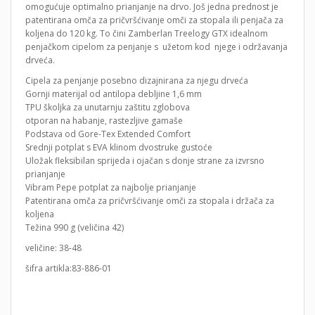
omogućuje optimalno prianjanje na drvo. Još jedna prednost je
patentirana omča za pričvršćivanje omči za stopala ili penjača za
koljena do 120 kg. To čini Zamberlan Treelogy GTX idealnom
penjačkom cipelom za penjanje s užetom kod njege i održavanja
drveća.
Cipela za penjanje posebno dizajnirana za njegu drveća
Gornji materijal od antilopa debljine 1,6 mm
TPU školjka za unutarnju zaštitu zglobova
otporan na habanje, rastezljive gamaše
Podstava od Gore-Tex Extended Comfort
Srednji potplat s EVA klinom dvostruke gustoće
Uložak fleksibilan sprijeda i ojačan s donje strane za izvrsno
prianjanje
Vibram Pepe potplat za najbolje prianjanje
Patentirana omča za pričvršćivanje omči za stopala i držača za
koljena
Težina 990 g (veličina 42)
veličine: 38-48
šifra artikla:83-886-01