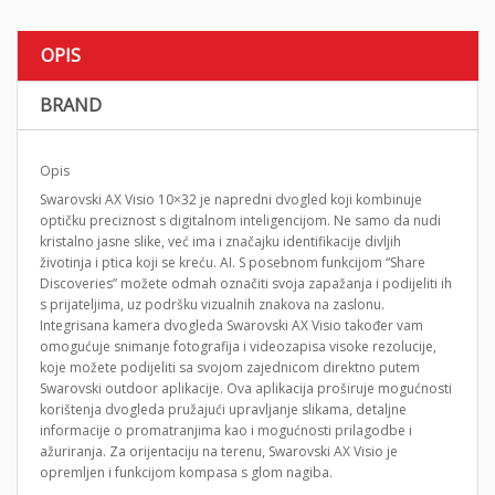
OPIS
BRAND
Opis
Swarovski AX Visio 10×32 je napredni dvogled koji kombinuje
optičku preciznost s digitalnom inteligencijom. Ne samo da nudi
kristalno jasne slike, već ima i značajku identifikacije divljih
životinja i ptica koji se kreću. AI. S posebnom funkcijom “Share
Discoveries” možete odmah označiti svoja zapažanja i podijeliti ih
s prijateljima, uz podršku vizualnih znakova na zaslonu.
Integrisana kamera dvogleda Swarovski AX Visio također vam
omogućuje snimanje fotografija i videozapisa visoke rezolucije,
koje možete podijeliti sa svojom zajednicom direktno putem
Swarovski outdoor aplikacije. Ova aplikacija proširuje mogućnosti
korištenja dvogleda pružajući upravljanje slikama, detaljne
informacije o promatranjima kao i mogućnosti prilagodbe i
ažuriranja. Za orijentaciju na terenu, Swarovski AX Visio je
opremljen i funkcijom kompasa s glom nagiba.