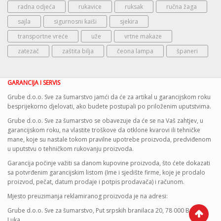
radna odjeća
rukavice
ruksak
ručna žaga
sajla
sigurnosni kaiši
sjekira
transportne vreće
uže
vrtne makaze
zatezač
zaštita bilja
čeona lampa
španeri
GARANCIJA I SERVIS
Grube d.o.o. Sve za šumarstvo jamći da će za artikal u garancijskom roku
besprijekorno djelovati, ako budete postupali po priloženim uputstvima.
Grube d.o.o. Sve za šumarstvo se obavezuje da će se na Vaš zahtjev, u
garancijskom roku, na vlastite troškove da otklone kvarovi ili tehničke
mane, koje su nastale tokom pravilne upotrebe proizvoda, predviđenom
u uputstvu o tehničkom rukovanju proizvoda.
Garancija počinje važiti sa danom kupovine proizvoda, što ćete dokazati
sa potvrđenim garancijskim listom (Ime i sjedište firme, koje je prodalo
proizvod, pečat, datum prodaje i potpis prodavača) i računom.
Mjesto preuzimanja reklamiranog proizvoda je na adresi:
Grube d.o.o. Sve za šumarstvo, Put srpskih branilaca 20, 78 000 Banja
Luka