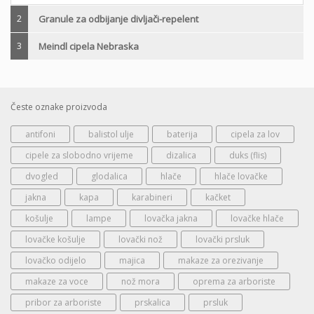
2
Granule za odbijanje divljači-repelent
3
Meindl cipela Nebraska
Česte oznake proizvoda
antifoni
balistol ulje
baterija
cipela za lov
cipele za slobodno vrijeme
dizalica
duks (flis)
dvogled
glodalica
hlače
hlače lovačke
jakna
kapa
karabineri
kačket
košulje
lampe
lovačka jakna
lovačke hlače
lovačke košulje
lovački nož
lovački prsluk
lovačko odijelo
majica
makaze za orezivanje
makaze za voce
nož mora
oprema za arboriste
pribor za arboriste
prskalica
prsluk