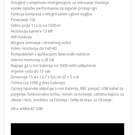
Dvogled s umjetnom inteligencijom za otkrivanje životinja
visoke optičke performanse za siguran pristup igri
Funkcija kompasa s integrirsanim uglom nagiba
Povećanje 10x
Vidno polje 112 m na 1000 m
Rezolucija kamere 13 MP
WiFi funkcija
Moguće snimanje i streaming videa
Video rezolucija do Full HD
Kompatibilan s aplikacijom Swarovski outdoor
interna memorija s 28 GB
Napaja ga Li-Ion baterija od 3000 mAh (uključena)
Vrijeme rada do 15 sati
Dimenzije 15,4 x 13,7 x 9,6 cm (D x Š x V)
Težina cca 1090 g (bez baterije)
Opseg isporuke uključuje Li-ion bateriju, RBC punjač, ​​USB kabel za
punjenje, funkcionalnu torbu, remen za nošenje, zaštitnu kapicu za
okular i leću, sredstvo za čišćenje i četku te krpu za čišćenje.
šifra artikla:87-598