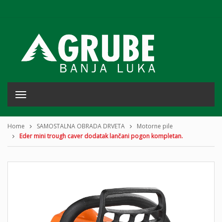
T
o
g
g
Home
SAMOSTALNA OBRADA DRVETA
Motorne pile
l
Eder mini trough caver dodatak lančani pogon kompletan.
e
n
a
v
i
g
a
t
i