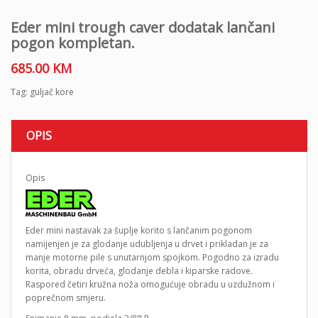
Eder mini trough caver dodatak lančani
pogon kompletan.
685.00
KM
Tag:
guljač kore
OPIS
Opis
Eder mini nastavak za šuplje korito s lančanim pogonom
namijenjen je za glodanje udubljenja u drvet i prikladan je za
manje motorne pile s unutarnjom spojkom. Pogodno za izradu
korita, obradu drveća, glodanje debla i kiparske radove.
Raspored četiri kružna noža omogućuje obradu u uzdužnom i
poprečnom smjeru.