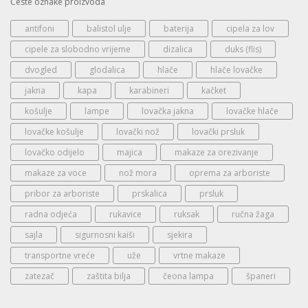
Česte oznake proizvoda
antifoni
balistol ulje
baterija
cipela za lov
cipele za slobodno vrijeme
dizalica
duks (flis)
dvogled
glodalica
hlače
hlače lovačke
jakna
kapa
karabineri
kačket
košulje
lampe
lovačka jakna
lovačke hlače
lovačke košulje
lovački nož
lovački prsluk
lovačko odijelo
majica
makaze za orezivanje
makaze za voce
nož mora
oprema za arboriste
pribor za arboriste
prskalica
prsluk
radna odjeća
rukavice
ruksak
ručna žaga
sajla
sigurnosni kaiši
sjekira
transportne vreće
uže
vrtne makaze
zatezač
zaštita bilja
čeona lampa
španeri