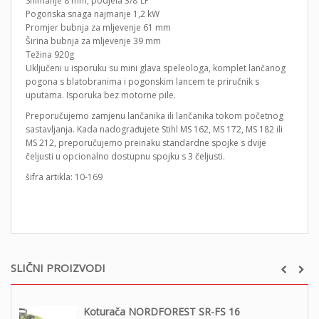
Snimanje 8 mm, podjela 3/8“LP
Pogonska snaga najmanje 1,2 kW
Promjer bubnja za mljevenje 61 mm
Širina bubnja za mljevenje 39 mm
Težina 920g
Uključeni u isporuku su mini glava speleologa, komplet lančanog
pogona s blatobranima i pogonskim lancem te priručnik s
uputama. Isporuka bez motorne pile.
Preporučujemo zamjenu lančanika ili lančanika tokom početnog
sastavljanja. Kada nadograđujete Stihl MS 162, MS 172, MS 182 ili
MS 212, preporučujemo preinaku standardne spojke s dvije
čeljusti u opcionalno dostupnu spojku s 3 čeljusti.
šifra artikla: 10-169
SLIČNI PROIZVODI
Koturača NORDFOREST SR-FS 16