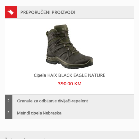
PREPORUČENI PROIZVODI
Cipela HAIX BLACK EAGLE NATURE
390.00
KM
2
Granule za odbijanje divljači-repelent
3
Meindl cipela Nebraska