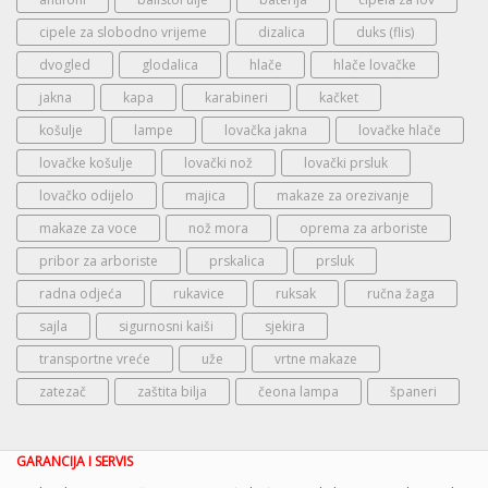
cipele za slobodno vrijeme
dizalica
duks (flis)
dvogled
glodalica
hlače
hlače lovačke
jakna
kapa
karabineri
kačket
košulje
lampe
lovačka jakna
lovačke hlače
lovačke košulje
lovački nož
lovački prsluk
lovačko odijelo
majica
makaze za orezivanje
makaze za voce
nož mora
oprema za arboriste
pribor za arboriste
prskalica
prsluk
radna odjeća
rukavice
ruksak
ručna žaga
sajla
sigurnosni kaiši
sjekira
transportne vreće
uže
vrtne makaze
zatezač
zaštita bilja
čeona lampa
španeri
GARANCIJA I SERVIS