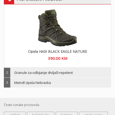
Cipela HAIX BLACK EAGLE NATURE
390.00
KM
2
Granule za odbijanje divljači-repelent
3
Meindl cipela Nebraska
Česte oznake proizvoda
antifoni
balistol ulje
baterija
cipela za lov