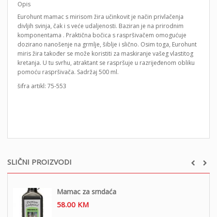
Opis
Eurohunt mamac s mirisom žira učinkovit je način privlačenja
divljih svinja, čak i s veće udaljenosti. Baziran je na prirodnim
komponentama . Praktična bočica s raspršivačem omogućuje
dozirano nanošenje na grmlje, šiblje i slično. Osim toga, Eurohunt
miris žira također se može koristiti za maskiranje vašeg vlastitog
kretanja. U tu svrhu, atraktant se raspršuje u razrijeđenom obliku
pomoću raspršivača. Sadržaj 500 ml.
šifra artikl: 75-553
SLIČNI PROIZVODI
Mamac za srndaća
58.00
KM