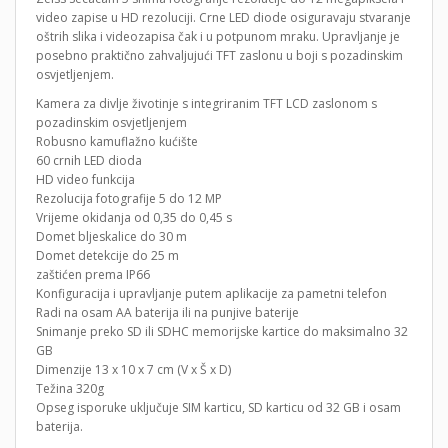
video zapise u HD rezoluciji. Crne LED diode osiguravaju stvaranje
oštrih slika i videozapisa čak i u potpunom mraku. Upravljanje je
posebno praktično zahvaljujući TFT zaslonu u boji s pozadinskim
osvjetljenjem.
Kamera za divlje životinje s integriranim TFT LCD zaslonom s
pozadinskim osvjetljenjem
Robusno kamuflažno kućište
60 crnih LED dioda
HD video funkcija
Rezolucija fotografije 5 do 12 MP
Vrijeme okidanja od 0,35 do 0,45 s
Domet bljeskalice do 30 m
Domet detekcije do 25 m
zaštićen prema IP66
Konfiguracija i upravljanje putem aplikacije za pametni telefon
Radi na osam AA baterija ili na punjive baterije
Snimanje preko SD ili SDHC memorijske kartice do maksimalno 32
GB
Dimenzije 13 x 10 x 7 cm (V x Š x D)
Težina 320g
Opseg isporuke uključuje SIM karticu, SD karticu od 32 GB i osam
baterija.