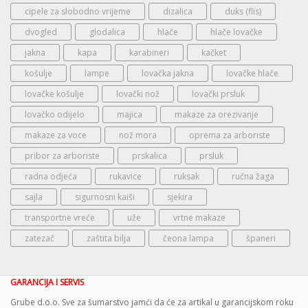
cipele za slobodno vrijeme
dizalica
duks (flis)
dvogled
glodalica
hlače
hlače lovačke
jakna
kapa
karabineri
kačket
košulje
lampe
lovačka jakna
lovačke hlače
lovačke košulje
lovački nož
lovački prsluk
lovačko odijelo
majica
makaze za orezivanje
makaze za voce
nož mora
oprema za arboriste
pribor za arboriste
prskalica
prsluk
radna odjeća
rukavice
ruksak
ručna žaga
sajla
sigurnosni kaiši
sjekira
transportne vreće
uže
vrtne makaze
zatezač
zaštita bilja
čeona lampa
španeri
GARANCIJA I SERVIS
Grube d.o.o. Sve za šumarstvo jamći da će za artikal u garancijskom roku