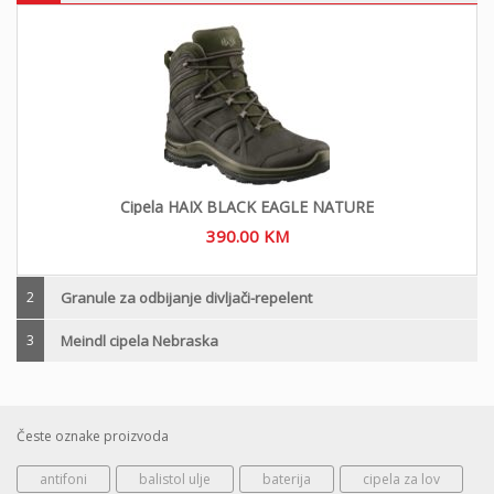
Cipela HAIX BLACK EAGLE NATURE
390.00
KM
2
Granule za odbijanje divljači-repelent
3
Meindl cipela Nebraska
Česte oznake proizvoda
antifoni
balistol ulje
baterija
cipela za lov