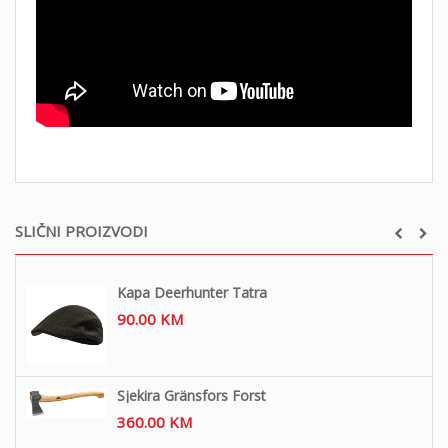
SLIČNI PROIZVODI
Kapa Deerhunter Tatra
90.00
KM
Sjekira Gränsfors Forst
360.00
KM