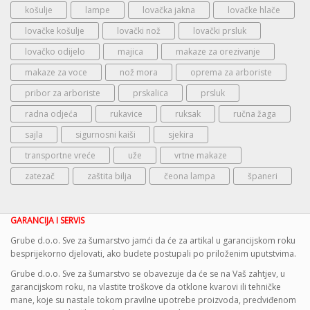
košulje
lampe
lovačka jakna
lovačke hlače
lovačke košulje
lovački nož
lovački prsluk
lovačko odijelo
majica
makaze za orezivanje
makaze za voce
nož mora
oprema za arboriste
pribor za arboriste
prskalica
prsluk
radna odjeća
rukavice
ruksak
ručna žaga
sajla
sigurnosni kaiši
sjekira
transportne vreće
uže
vrtne makaze
zatezač
zaštita bilja
čeona lampa
španeri
GARANCIJA I SERVIS
Grube d.o.o. Sve za šumarstvo jamći da će za artikal u garancijskom roku
besprijekorno djelovati, ako budete postupali po priloženim uputstvima.
Grube d.o.o. Sve za šumarstvo se obavezuje da će se na Vaš zahtjev, u
garancijskom roku, na vlastite troškove da otklone kvarovi ili tehničke
mane, koje su nastale tokom pravilne upotrebe proizvoda, predviđenom