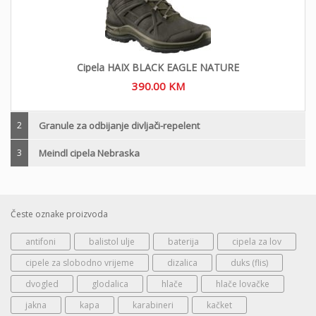
Cipela HAIX BLACK EAGLE NATURE
390.00
KM
2
Granule za odbijanje divljači-repelent
3
Meindl cipela Nebraska
Česte oznake proizvoda
antifoni
balistol ulje
baterija
cipela za lov
cipele za slobodno vrijeme
dizalica
duks (flis)
dvogled
glodalica
hlače
hlače lovačke
jakna
kapa
karabineri
kačket