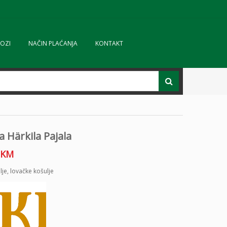
OZI
NAČIN PLAĆANJA
KONTAKT
a Härkila Pajala
KM
lje
,
lovačke košulje