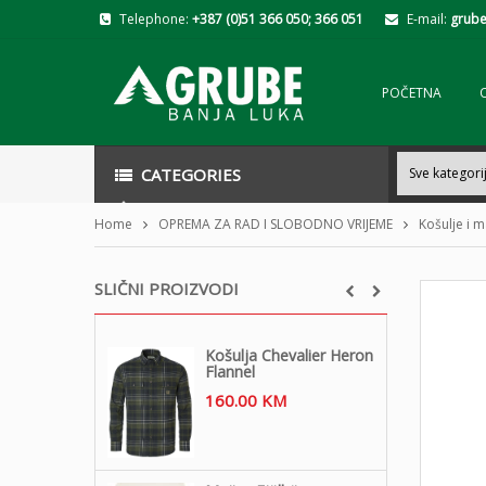
Telephone:
+387 (0)51 366 050; 366 051
E-mail:
grube
POČETNA
CATEGORIES
Home
OPREMA ZA RAD I SLOBODNO VRIJEME
Košulje i m
SLIČNI PROIZVODI
Košulja Chevalier Heron
Flannel
160.00
KM