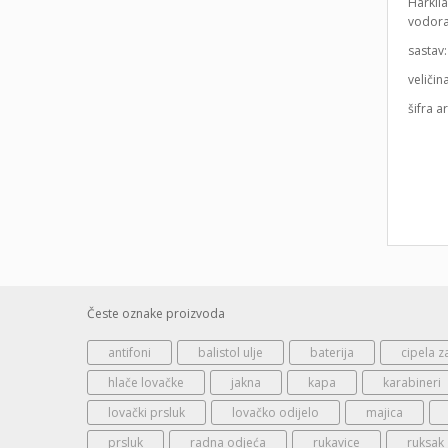
Härkil
vodora
sastav
veličin
šifra a
Česte oznake proizvoda
antifoni
balistol ulje
baterija
cipela z
hlače lovačke
jakna
kapa
karabineri
lovački prsluk
lovačko odijelo
majica
prsluk
radna odjeća
rukavice
ruksak