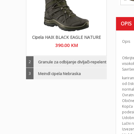
OPIS
Cipela HAIX BLACK EAGLE NATURE
Opis
390.00
KM
Otkrijt
2
Granule za odbijanje divljači-repelent
visokok
Savršen
3
Meindl cipela Nebraska
karira
od čis
normal
Ovratn
Obične 
Kopča 
podesi
Udobni
Lučni 
Izveze