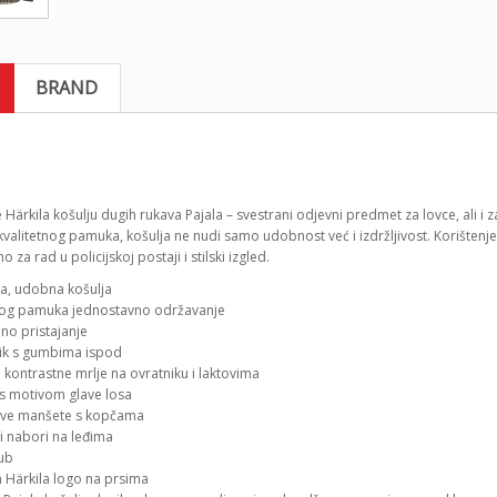
BRAND
e Härkila košulju dugih rukava Pajala – svestrani odjevni predmet za lovce, ali
valitetnog pamuka, košulja ne nudi samo udobnost već i izdržljivost. Korištenje 
o za rad u policijskoj postaji i stilski izgled.
na, udobna košulja
tog pamuka jednostavno održavanje
no pristajanje
ik s gumbima ispod
kontrastne mrlje na ovratniku i laktovima
s motivom glave losa
ve manšete s kopčama
 nabori na leđima
rub
n Härkila logo na prsima