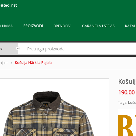
@teol.net
O NAMA
PROIZVODI
BRENDOVI
GARANCIJA I SERVIS
KATAL
ajice
Košulja Härkila Pajala
Košulj
190.00
Tags:
košu