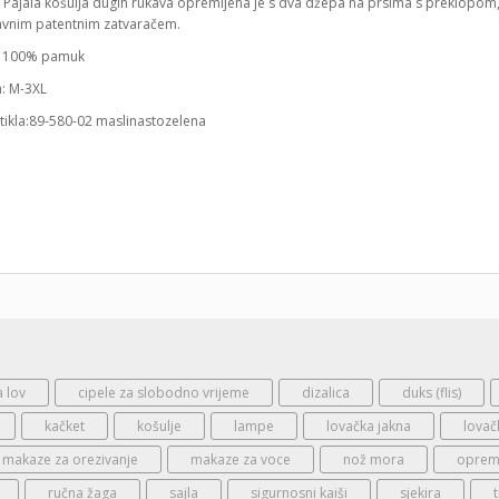
a Pajala košulja dugih rukava opremljena je s dva džepa na prsima s preklopom
vnim patentnim zatvaračem.
: 100% pamuk
a: M-3XL
rtikla:89-580-02 maslinastozelena
a lov
cipele za slobodno vrijeme
dizalica
duks (flis)
kačket
košulje
lampe
lovačka jakna
lovač
makaze za orezivanje
makaze za voce
nož mora
oprema
ručna žaga
sajla
sigurnosni kaiši
sjekira