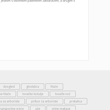
, jednim s okomitim patentnim zatvaračem, a drugim s
dvogled
glodalica
hlače
ke hlače
lovačke košulje
lovački nož
 za arboriste
pribor za arboriste
prskalica
transportne vreće
uže
vrtne makaze