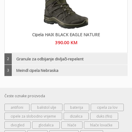
Cipela HAIX BLACK EAGLE NATURE
390.00
KM
2
Granule za odbijanje divljači-repelent
3
Meindl cipela Nebraska
Česte oznake proizvoda
antifoni
balistol ulje
baterija
cipela za lov
cipele za slobodno vrijeme
dizalica
duks (flis)
dvogled
glodalica
hlače
hlače lovačke