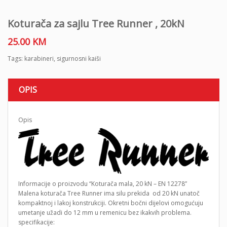
Koturača za sajlu Tree Runner , 20kN
25.00
KM
Tags:
karabineri
,
sigurnosni kaiši
OPIS
Opis
Informacije o proizvodu “Koturača mala, 20 kN – EN 12278”
Malena koturača Tree Runner ima silu prekida od 20 kN unatoč
kompaktnoj i lakoj konstrukciji. Okretni bočni dijelovi omogućuju
umetanje užadi do 12 mm u remenicu bez ikakvih problema.
specifikacije: