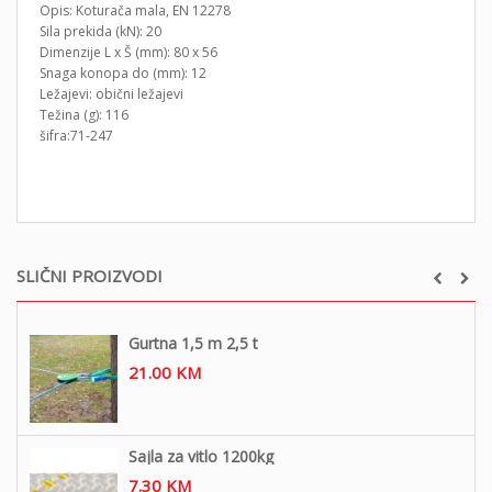
Opis: Koturača mala, EN 12278
Sila prekida (kN): 20
Dimenzije L x Š (mm): 80 x 56
Snaga konopa do (mm): 12
Ležajevi: obični ležajevi
Težina (g): 116
šifra:71-247
SLIČNI PROIZVODI
Gurtna 1,5 m 2,5 t
21.00
KM
Sajla za vitlo 1200kg
7.30
KM