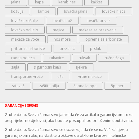
jakna
kapa
karabineri
kačket
košulje
lampe
lovačka jakna
lovačke hlače
lovačke košulje
lovački nož
lovački prsluk
lovačko odijelo
majica
makaze za orezivanje
makaze za voce
nož mora
oprema za arboriste
pribor za arboriste
prskalica
prsluk
radna odjeća
rukavice
ruksak
ručna žaga
sajla
sigurnosni kaiši
sjekira
transportne vreće
uže
vrtne makaze
zatezač
zaštita bilja
čeona lampa
španeri
GARANCIJA I SERVIS
Grube d.o.o. Sve za šumarstvo jamći da će za artikal u garancijskom roku
besprijekorno djelovati, ako budete postupali po priloženim uputstvima.
Grube d.o.o. Sve za šumarstvo se obavezuje da će se na Vaš zahtjev, u
garancijskom roku, na vlastite troškove da otklone kvarovi ili tehničke