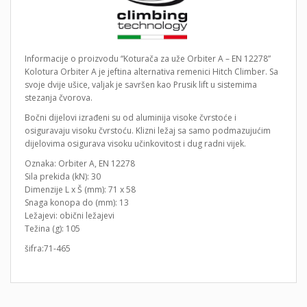
Informacije o proizvodu “Koturača za uže Orbiter A – EN 12278”
Kolotura Orbiter A je jeftina alternativa remenici Hitch Climber. Sa
svoje dvije ušice, valjak je savršen kao Prusik lift u sistemima
stezanja čvorova.
Bočni dijelovi izrađeni su od aluminija visoke čvrstoće i
osiguravaju visoku čvrstoću. Klizni ležaj sa samo podmazujućim
dijelovima osigurava visoku učinkovitost i dug radni vijek.
Oznaka: Orbiter A, EN 12278
Sila prekida (kN): 30
Dimenzije L x Š (mm): 71 x 58
Snaga konopa do (mm): 13
Ležajevi: obični ležajevi
Težina (g): 105
šifra:71-465