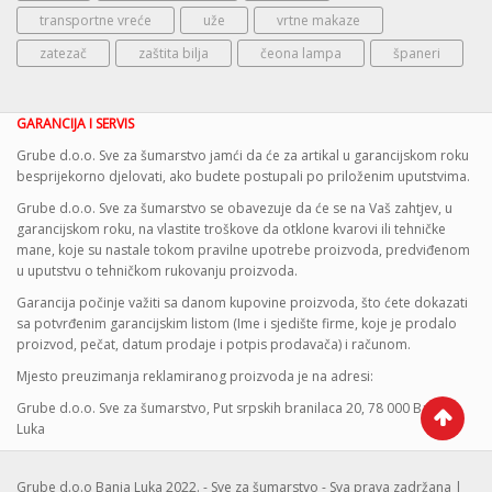
transportne vreće
uže
vrtne makaze
zatezač
zaštita bilja
čeona lampa
španeri
GARANCIJA I SERVIS
Grube d.o.o. Sve za šumarstvo jamći da će za artikal u garancijskom roku
besprijekorno djelovati, ako budete postupali po priloženim uputstvima.
Grube d.o.o. Sve za šumarstvo se obavezuje da će se na Vaš zahtjev, u
garancijskom roku, na vlastite troškove da otklone kvarovi ili tehničke
mane, koje su nastale tokom pravilne upotrebe proizvoda, predviđenom
u uputstvu o tehničkom rukovanju proizvoda.
Garancija počinje važiti sa danom kupovine proizvoda, što ćete dokazati
sa potvrđenim garancijskim listom (Ime i sjedište firme, koje je prodalo
proizvod, pečat, datum prodaje i potpis prodavača) i računom.
Mjesto preuzimanja reklamiranog proizvoda je na adresi:
Grube d.o.o. Sve za šumarstvo, Put srpskih branilaca 20, 78 000 Banja
Luka
Grube d.o.o Banja Luka 2022. - Sve za šumarstvo - Sva prava zadržana |