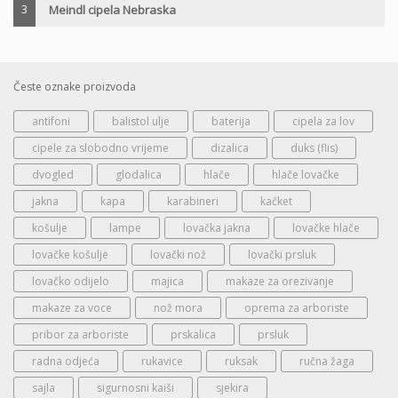
3
Meindl cipela Nebraska
Česte oznake proizvoda
antifoni
balistol ulje
baterija
cipela za lov
cipele za slobodno vrijeme
dizalica
duks (flis)
dvogled
glodalica
hlače
hlače lovačke
jakna
kapa
karabineri
kačket
košulje
lampe
lovačka jakna
lovačke hlače
lovačke košulje
lovački nož
lovački prsluk
lovačko odijelo
majica
makaze za orezivanje
makaze za voce
nož mora
oprema za arboriste
pribor za arboriste
prskalica
prsluk
radna odjeća
rukavice
ruksak
ručna žaga
sajla
sigurnosni kaiši
sjekira