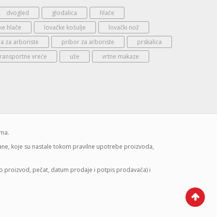
dvogled
glodalica
hlače
ke hlače
lovačke košulje
lovački nož
 za arboriste
pribor za arboriste
prskalica
transportne vreće
uže
vrtne makaze
ima.
mane, koje su nastale tokom pravilne upotrebe proizvoda,
lo proizvod, pečat, datum prodaje i potpis prodavača) i