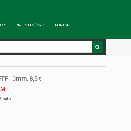
OZI
NAČIN PLAĆANJA
KONTAKT
FTF 10mm, 8,5 t
KM
č
,
kuka