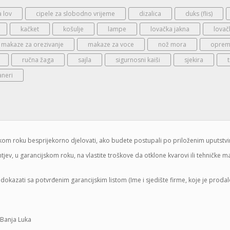
a lov
cipele za slobodno vrijeme
dizalica
duks (flis)
kačket
košulje
lampe
lovačka jakna
lovač
makaze za orezivanje
makaze za voce
nož mora
oprema
ručna žaga
sajla
sigurnosni kaiši
sjekira
aneri
jskom roku besprijekorno djelovati, ako budete postupali po priloženim uputstv
jev, u garancijskom roku, na vlastite troškove da otklone kvarovi ili tehničke 
dokazati sa potvrđenim garancijskim listom (Ime i sjedište firme, koje je proda
 Banja Luka