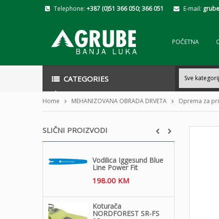
Telephone:
+387 (0)51 366 050; 366 051
E-mail:
grube
POČETNA
CATEGORIES
Home
MEHANIZOVANA OBRADA DRVETA
Oprema za pri
SLIČNI PROIZVODI
Vodilica Iggesund Blue
Line Power Fit
198.00
KM
Koturača
NORDFOREST SR-FS