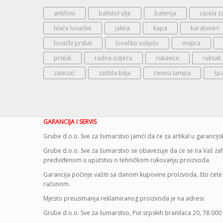
antifoni
balistol ulje
baterija
cipela z
hlače lovačke
jakna
kapa
karabineri
lovački prsluk
lovačko odijelo
majica
prsluk
radna odjeća
rukavice
ruksak
zatezač
zaštita bilja
čeona lampa
šp
GARANCIJA I SERVIS
Grube d.o.o. Sve za šumarstvo jamći da će za artikal u garanci
Grube d.o.o. Sve za šumarstvo se obavezuje da će se na Vaš zaht
predviđenom u uputstvu o tehničkom rukovanju proizvoda.
Garancija počinje važiti sa danom kupovine proizvoda, što ćete 
računom.
Mjesto preuzimanja reklamiranog proizvoda je na adresi:
Grube d.o.o. Sve za šumarstvo, Put srpskih branilaca 20, 78 000