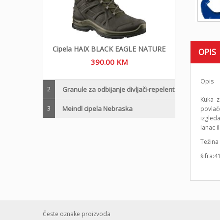
Cipela HAIX BLACK EAGLE NATURE
OPIS
390.00
KM
Opis
2
Granule za odbijanje divljači-repelent
Kuka za
3
Meindl cipela Nebraska
povlač
izgleda
lanac i
Težina 
šifra:4
Česte oznake proizvoda