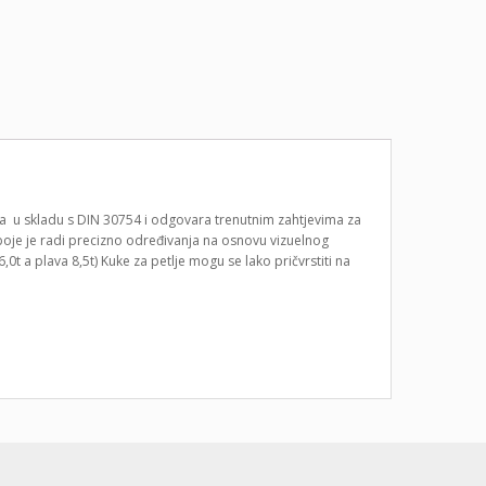
ena u skladu s DIN 30754 i odgovara trenutnim zahtjevima za
boje je radi precizno određivanja na osnovu vizuelnog
 6,0t a plava 8,5t) Kuke za petlje mogu se lako pričvrstiti na