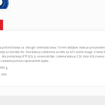
 pričvršćivanje za okrugli i četvrtasti lanac 10 mm debljine. Kuka je proizved
enje uz šumsko tlo. Ova kuka je odobrena za vitlo sa 4,5 t vučne snage. Crvene 
 sile povlačenja (FTF 8,5), tj .nosivosti.Npr. (zelena kuka je 2,5t, žuta 4,5t,crvena
li rastaviti pomoću isporučenih vijaka .
935 g.
1-359