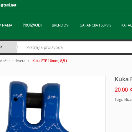
@teol.net
O NAMA
PROIZVODI
BRENDOVI
GARANCIJA I SERVIS
KATAL
vlačenje drveta
Kuka FTF 10mm, 8,5 t
Kuka 
20.00
Tags:
kliza