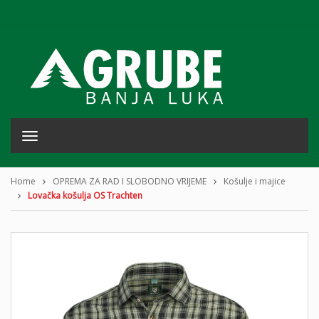
T
o
g
g
Home
OPREMA ZA RAD I SLOBODNO VRIJEME
Košulje i majice
l
Lovačka košulja OS Trachten
e
n
a
v
i
g
a
t
i