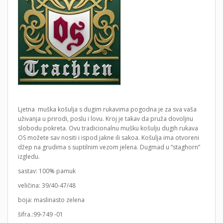
Ljetna muška košulja s dugim rukavima pogodna je za sva vaša
uživanja u prirodi, poslu i lovu. Kroj je takav da pruža dovoljnu
slobodu pokreta. Ovu tradicionalnu mušku košulju dugih rukava
OS možete sav nositi i ispod jakne ili sakoa. Košulja ima otvoreni
džep na grudima s suptilnim vezom jelena. Dugmad u “staghorn”
izgledu.
sastav: 100% pamuk
veličina: 39/40-47/48
boja: maslinasto zelena
šifra.:99-749 -01