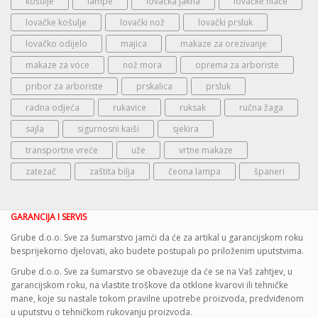
košulje
lampe
lovačka jakna
lovačke hlače
lovačke košulje
lovački nož
lovački prsluk
lovačko odijelo
majica
makaze za orezivanje
makaze za voce
nož mora
oprema za arboriste
pribor za arboriste
prskalica
prsluk
radna odjeća
rukavice
ruksak
ručna žaga
sajla
sigurnosni kaiši
sjekira
transportne vreće
uže
vrtne makaze
zatezač
zaštita bilja
čeona lampa
španeri
GARANCIJA I SERVIS
Grube d.o.o. Sve za šumarstvo jamći da će za artikal u garancijskom roku
besprijekorno djelovati, ako budete postupali po priloženim uputstvima.
Grube d.o.o. Sve za šumarstvo se obavezuje da će se na Vaš zahtjev, u
garancijskom roku, na vlastite troškove da otklone kvarovi ili tehničke
mane, koje su nastale tokom pravilne upotrebe proizvoda, predviđenom
u uputstvu o tehničkom rukovanju proizvoda.