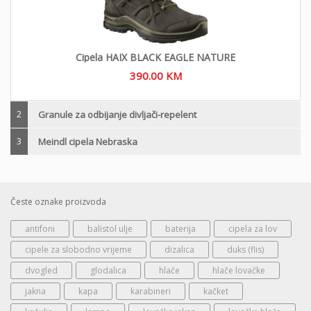
Cipela HAIX BLACK EAGLE NATURE
390.00
KM
2
Granule za odbijanje divljači-repelent
3
Meindl cipela Nebraska
Česte oznake proizvoda
antifoni
balistol ulje
baterija
cipela za lov
cipele za slobodno vrijeme
dizalica
duks (flis)
dvogled
glodalica
hlače
hlače lovačke
jakna
kapa
karabineri
kačket