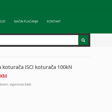
OZI
NAČIN PLAĆANJA
KONTAKT
a koturača ISCI koturača 100kN
KM
bineri
,
sigurnosni kaiši