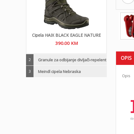
Cipela HAIX BLACK EAGLE NATURE
390.00
KM
OPIS
2
Granule za odbijanje divljači-repelent
3
Meindl cipela Nebraska
Opis