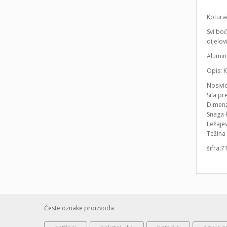
Koturač
Svi boč
dijelov
Alumin
Opis: 
Nosivio
Sila pr
Dimenzi
Snaga 
Ležajev
Težina 
šifra:7
Česte oznake proizvoda