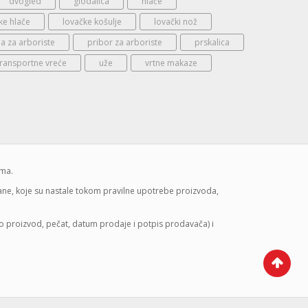
dvogled
glodalica
hlače
ke hlače
lovačke košulje
lovački nož
 za arboriste
pribor za arboriste
prskalica
transportne vreće
uže
vrtne makaze
ima.
mane, koje su nastale tokom pravilne upotrebe proizvoda,
lo proizvod, pečat, datum prodaje i potpis prodavača) i