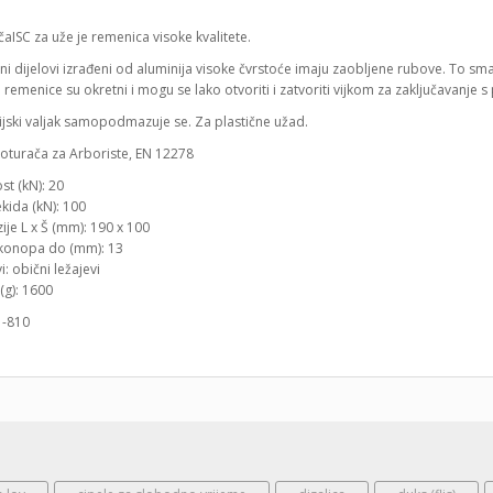
aISC za uže je remenica visoke kvalitete.
ni dijelovi izrađeni od aluminija visoke čvrstoće imaju zaobljene rubove. To s
i remenice su okretni i mogu se lako otvoriti i zatvoriti vijkom za zaključavanje
ijski valjak samopodmazuje se. Za plastične užad.
Koturača za Arboriste, EN 12278
st (kN): 20
ekida (kN): 100
je L x Š (mm): 190 x 100
konopa do (mm): 13
i: obični ležajevi
(g): 1600
1-810