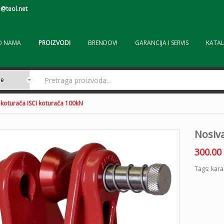
@teol.net
O NAMA
PROIZVODI
BRENDOVI
GARANCIJA I SERVIS
KATAL
 koturača ISCI koturača 100kN
Nosiv
300.00
Tags:
kara