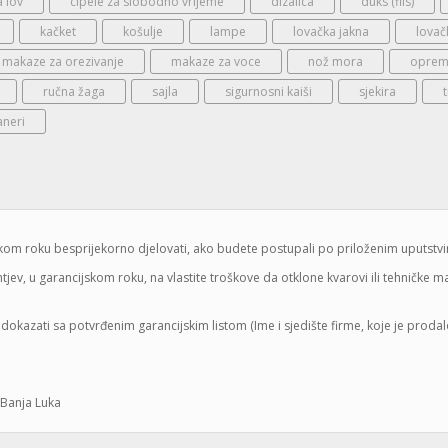
a lov
cipele za slobodno vrijeme
dizalica
duks (flis)
kačket
košulje
lampe
lovačka jakna
lovač
makaze za orezivanje
makaze za voce
nož mora
oprema
ručna žaga
sajla
sigurnosni kaiši
sjekira
aneri
jskom roku besprijekorno djelovati, ako budete postupali po priloženim uputstv
jev, u garancijskom roku, na vlastite troškove da otklone kvarovi ili tehničke 
dokazati sa potvrđenim garancijskim listom (Ime i sjedište firme, koje je proda
 Banja Luka