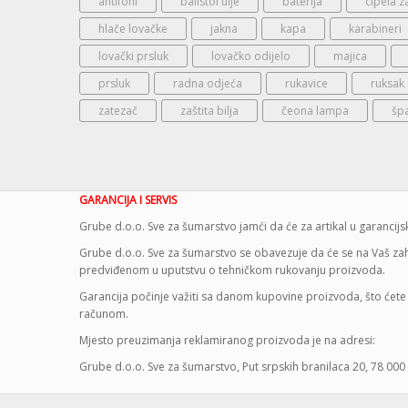
antifoni
balistol ulje
baterija
cipela z
hlače lovačke
jakna
kapa
karabineri
lovački prsluk
lovačko odijelo
majica
prsluk
radna odjeća
rukavice
ruksak
zatezač
zaštita bilja
čeona lampa
šp
GARANCIJA I SERVIS
Grube d.o.o. Sve za šumarstvo jamći da će za artikal u garanci
Grube d.o.o. Sve za šumarstvo se obavezuje da će se na Vaš zaht
predviđenom u uputstvu o tehničkom rukovanju proizvoda.
Garancija počinje važiti sa danom kupovine proizvoda, što ćete 
računom.
Mjesto preuzimanja reklamiranog proizvoda je na adresi:
Grube d.o.o. Sve za šumarstvo, Put srpskih branilaca 20, 78 000