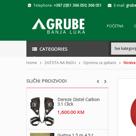
Telephone:
+387 (0)51 366 050; 366 051
E-mail:
grube
POČETNA
CATEGORIES
Home
ZAŠTITA NA RADU
Oprema za sjekače
Nosiva
SLIČNI PROIZVODI
Dereze Distel Carbon
3.1 Click
1,600.00
KM
Gurtna 1,5 m 4,5 t