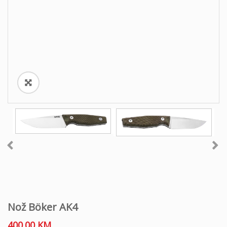
o
n
Nož Böker AK4
400.00
KM