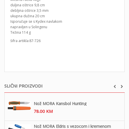
duljina oštrice 9,8 cm
debljina oštrice 3,5 mm
ukupna dužina 20 cm
Isporučuje se s Kydex navlakom
napravljen u Solingenu
Težina 114 g
šifra artikla:87-726
SLIČNI PROIZVODI
Nož MORA Kansbol Hunting
78.00
KM
Nož MORA Eldris s vezocom i kremenom