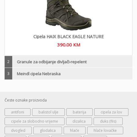
Cipela HAIX BLACK EAGLE NATURE
390.00
KM
2
Granule za odbijanje divljači-repelent
3
Meindl cipela Nebraska
Česte oznake proizvoda
antifoni
balistol ulje
baterija
cipela za lov
cipele za slobodno vrijeme
dizalica
duks (flis)
dvogled
glodalica
hlače
hlače lovačke