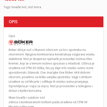
Tags:
lovački nož
,
nož mora
OPIS
Opis
Böker AK4 je nož s fiksnom oštricom za lov i upotrebu na
otvorenom. Njegova kontinuirana konstrukcija osigurava visoku
stabilnost. Nož je dizajnirao njemački proizvođač noževa Alex
Kremer, koji se s temom noževo upoznao u mladosti. Oštrica je
izrađena od CPM-3V čelika, što joj daje vrlo visoku razinu rezne
sposobnosti i žilavosti. Ove značajke čine Böker AK4 dobrim
izborom, posebno za tešku vanjsku upotrebu. Vage s drškom
izrađene su od Micarte i odlikuje ih visoka razina prianjanja.
Opremljena je i rupa za vrpcu. Nož je proizveden u Solingenu i
dolazi s Kydex koricama.
fiksni lovački i outdoor nož
oštrica s kontinuiranom točkom pada izrađena od CPM-3V
Micarta ručka vage