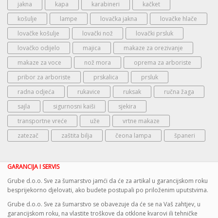
jakna
kapa
karabineri
kačket
košulje
lampe
lovačka jakna
lovačke hlače
lovačke košulje
lovački nož
lovački prsluk
lovačko odijelo
majica
makaze za orezivanje
makaze za voce
nož mora
oprema za arboriste
pribor za arboriste
prskalica
prsluk
radna odjeća
rukavice
ruksak
ručna žaga
sajla
sigurnosni kaiši
sjekira
transportne vreće
uže
vrtne makaze
zatezač
zaštita bilja
čeona lampa
španeri
GARANCIJA I SERVIS
Grube d.o.o. Sve za šumarstvo jamći da će za artikal u garancijskom roku
besprijekorno djelovati, ako budete postupali po priloženim uputstvima.
Grube d.o.o. Sve za šumarstvo se obavezuje da će se na Vaš zahtjev, u
garancijskom roku, na vlastite troškove da otklone kvarovi ili tehničke