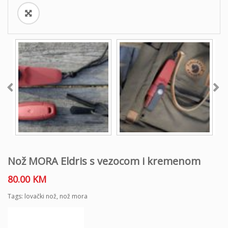
Nož MORA Eldris s vezocom i kremenom
80.00
KM
Tags:
lovački nož
,
nož mora