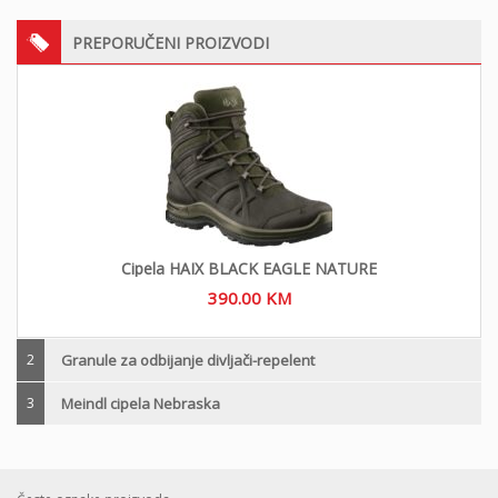
PREPORUČENI PROIZVODI
Cipela HAIX BLACK EAGLE NATURE
390.00
KM
2
Granule za odbijanje divljači-repelent
3
Meindl cipela Nebraska