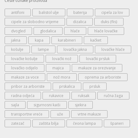
Česte oznake proizvoda
antifoni
balistol ulje
baterija
cipela za lov
cipele za slobodno vrijeme
dizalica
duks (flis)
dvogled
glodalica
hlače
hlače lovačke
jakna
kapa
karabineri
kačket
košulje
lampe
lovačka jakna
lovačke hlače
lovačke košulje
lovački nož
lovački prsluk
lovačko odijelo
majica
makaze za orezivanje
makaze za voce
nož mora
oprema za arboriste
pribor za arboriste
prskalica
prsluk
radna odjeća
rukavice
ruksak
ručna žaga
sajla
sigurnosni kaiši
sjekira
transportne vreće
uže
vrtne makaze
zatezač
zaštita bilja
čeona lampa
španeri