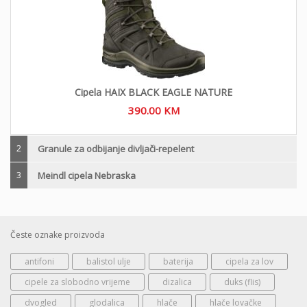
Cipela HAIX BLACK EAGLE NATURE
390.00
KM
2
Granule za odbijanje divljači-repelent
3
Meindl cipela Nebraska
Česte oznake proizvoda
antifoni
balistol ulje
baterija
cipela za lov
cipele za slobodno vrijeme
dizalica
duks (flis)
dvogled
glodalica
hlače
hlače lovačke