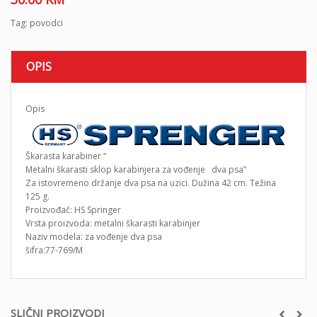
Tag:
povodci
OPIS
Opis
Škarasta karabiner “
Metalni škarasti sklop karabinjera za vođenje dva psa”
Za istovremeno držanje dva psa na uzici. Dužina 42 cm. Težina
125 g.
Proizvođač: HS Springer
Vrsta proizvoda: metalni škarasti karabinjer
Naziv modela: za vođenje dva psa
šifra:77-769/M
SLIČNI PROIZVODI