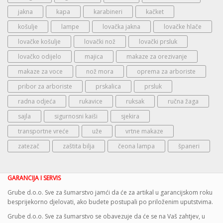
jakna
kapa
karabineri
kačket
košulje
lampe
lovačka jakna
lovačke hlače
lovačke košulje
lovački nož
lovački prsluk
lovačko odijelo
majica
makaze za orezivanje
makaze za voce
nož mora
oprema za arboriste
pribor za arboriste
prskalica
prsluk
radna odjeća
rukavice
ruksak
ručna žaga
sajla
sigurnosni kaiši
sjekira
transportne vreće
uže
vrtne makaze
zatezač
zaštita bilja
čeona lampa
španeri
GARANCIJA I SERVIS
Grube d.o.o. Sve za šumarstvo jamći da će za artikal u garancijskom roku
besprijekorno djelovati, ako budete postupali po priloženim uputstvima.
Grube d.o.o. Sve za šumarstvo se obavezuje da će se na Vaš zahtjev, u