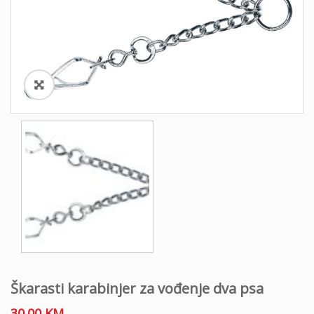
o
n
Škarasti karabinjer za vođenje dva psa
30.00
KM