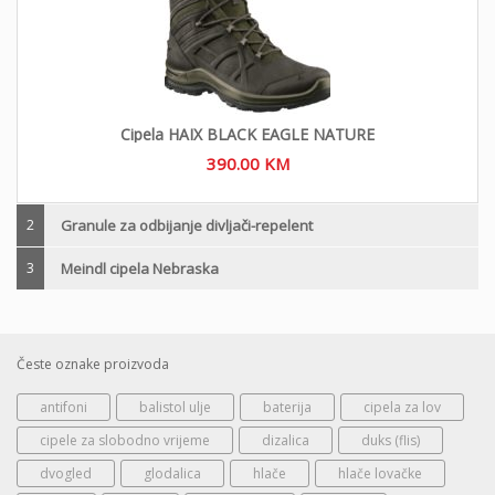
Cipela HAIX BLACK EAGLE NATURE
390.00
KM
2
Granule za odbijanje divljači-repelent
3
Meindl cipela Nebraska
Česte oznake proizvoda
antifoni
balistol ulje
baterija
cipela za lov
cipele za slobodno vrijeme
dizalica
duks (flis)
dvogled
glodalica
hlače
hlače lovačke