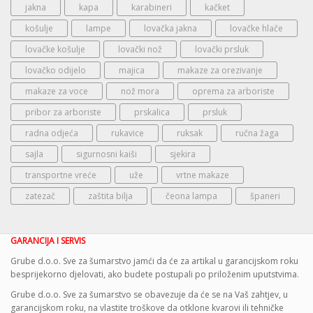
jakna
kapa
karabineri
kačket
košulje
lampe
lovačka jakna
lovačke hlače
lovačke košulje
lovački nož
lovački prsluk
lovačko odijelo
majica
makaze za orezivanje
makaze za voce
nož mora
oprema za arboriste
pribor za arboriste
prskalica
prsluk
radna odjeća
rukavice
ruksak
ručna žaga
sajla
sigurnosni kaiši
sjekira
transportne vreće
uže
vrtne makaze
zatezač
zaštita bilja
čeona lampa
španeri
GARANCIJA I SERVIS
Grube d.o.o. Sve za šumarstvo jamći da će za artikal u garancijskom roku
besprijekorno djelovati, ako budete postupali po priloženim uputstvima.
Grube d.o.o. Sve za šumarstvo se obavezuje da će se na Vaš zahtjev, u
garancijskom roku, na vlastite troškove da otklone kvarovi ili tehničke