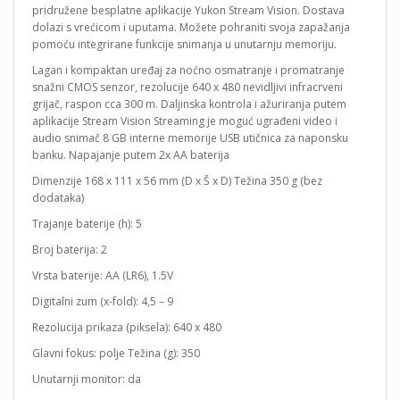
pridružene besplatne aplikacije Yukon Stream Vision. Dostava
dolazi s vrećicom i uputama. Možete pohraniti svoja zapažanja
pomoću integrirane funkcije snimanja u unutarnju memoriju.
Lagan i kompaktan uređaj za noćno osmatranje i promatranje
snažni CMOS senzor, rezolucije 640 x 480 nevidljivi infracrveni
grijač, raspon cca 300 m. Daljinska kontrola i ažuriranja putem
aplikacije Stream Vision Streaming je moguć ugrađeni video i
audio snimač 8 GB interne memorije USB utičnica za naponsku
banku. Napajanje putem 2x AA baterija
Dimenzije 168 x 111 x 56 mm (D x Š x D) Težina 350 g (bez
dodataka)
Trajanje baterije (h): 5
Broj baterija: 2
Vrsta baterije: AA (LR6), 1.5V
Digitalni zum (x-fold): 4,5 – 9
Rezolucija prikaza (piksela): 640 x 480
Glavni fokus: polje Težina (g): 350
Unutarnji monitor: da