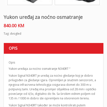
Yukon uređaj za noćno osmatranje
840.00
KM
Tag:
dvogled
OPIS
Opis
Yukon uređaja za noćno osmatranje N340RT “
Yukon Signal N340RT je uređaj za noćno gledanje koji je dobro
prilagođen za gledanje igara. Opremljen je snažnim senzorom, a
njegova infracrvena tehnologija osigurava domet do 300 m u
potpunoj tami. Uređaj ima promjer objektiva od 28 mm i optičko
povećanje od 4,5x, digitalno do 9x. Sa širokim vidnim poljem od
135 m / 1000 m dobro ste opremljeni na otvorenom terenu.
Yukon Signal N340RT također se može kontrolirati putem