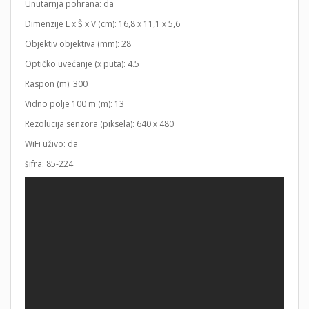
Unutarnja pohrana: da
Dimenzije L x Š x V (cm): 16,8 x 11,1 x 5,6
Objektiv objektiva (mm): 28
Optičko uvećanje (x puta): 4.5
Raspon (m): 300
Vidno polje 100 m (m): 13
Rezolucija senzora (piksela): 640 x 480
WiFi uživo: da
šifra: 85-224