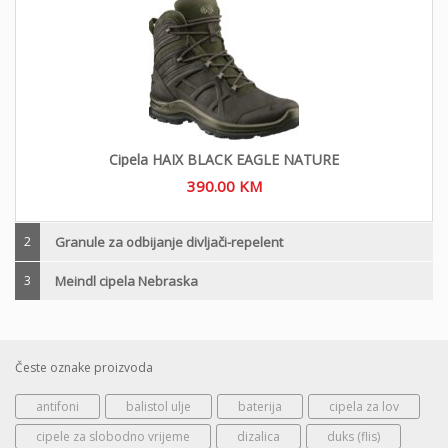
Cipela HAIX BLACK EAGLE NATURE
390.00
KM
2
Granule za odbijanje divljači-repelent
3
Meindl cipela Nebraska
Česte oznake proizvoda
antifoni
balistol ulje
baterija
cipela za lov
cipele za slobodno vrijeme
dizalica
duks (flis)