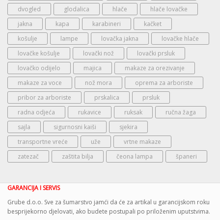
dvogled
glodalica
hlače
hlače lovačke
jakna
kapa
karabineri
kačket
košulje
lampe
lovačka jakna
lovačke hlače
lovačke košulje
lovački nož
lovački prsluk
lovačko odijelo
majica
makaze za orezivanje
makaze za voce
nož mora
oprema za arboriste
pribor za arboriste
prskalica
prsluk
radna odjeća
rukavice
ruksak
ručna žaga
sajla
sigurnosni kaiši
sjekira
transportne vreće
uže
vrtne makaze
zatezač
zaštita bilja
čeona lampa
španeri
GARANCIJA I SERVIS
Grube d.o.o. Sve za šumarstvo jamći da će za artikal u garancijskom roku
besprijekorno djelovati, ako budete postupali po priloženim uputstvima.