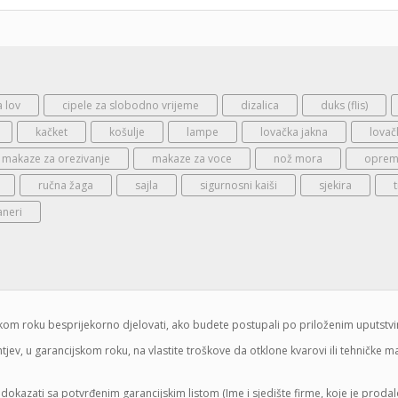
a lov
cipele za slobodno vrijeme
dizalica
duks (flis)
kačket
košulje
lampe
lovačka jakna
lovač
makaze za orezivanje
makaze za voce
nož mora
oprema
ručna žaga
sajla
sigurnosni kaiši
sjekira
aneri
jskom roku besprijekorno djelovati, ako budete postupali po priloženim uputstv
jev, u garancijskom roku, na vlastite troškove da otklone kvarovi ili tehničke 
dokazati sa potvrđenim garancijskim listom (Ime i sjedište firme, koje je proda