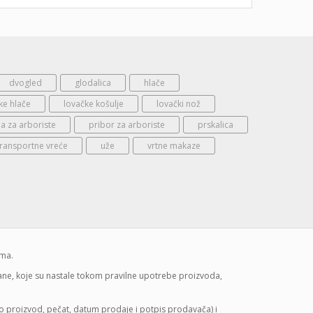
dvogled
glodalica
hlače
ke hlače
lovačke košulje
lovački nož
 za arboriste
pribor za arboriste
prskalica
transportne vreće
uže
vrtne makaze
ima.
mane, koje su nastale tokom pravilne upotrebe proizvoda,
lo proizvod, pečat, datum prodaje i potpis prodavača) i