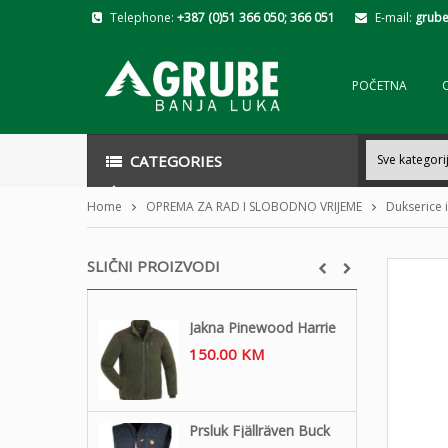
Telephone:
+387 (0)51 366 050; 366 051
E-mail:
grube
POČETNA
CATEGORIES
Home
OPREMA ZA RAD I SLOBODNO VRIJEME
Dukserice i
SLIČNI PROIZVODI
Jakna Pinewood Harrie
150.00
KM
Prsluk Fjällräven Buck