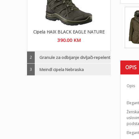
Cipela HAIX BLACK EAGLE NATURE
390.00
KM
2
Granule za odbijanje divljači-repelent
OPIS
3
Meindl cipela Nebraska
Opis
Elegan
Ženska
uslovi
podsta
Elegan