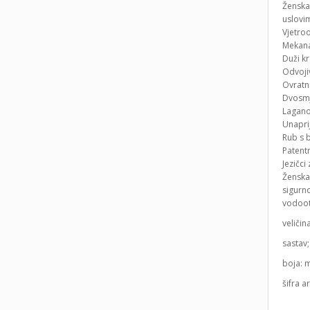
Ženska
uslovi
Vjetro
Mekana
Duži kr
Odvoji
Ovratn
Dvosmj
Lagano
Unaprij
Rub s 
Patentn
Jezičc
Ženska
sigurn
vodoo
veličin
sastav
boja: 
šifra a