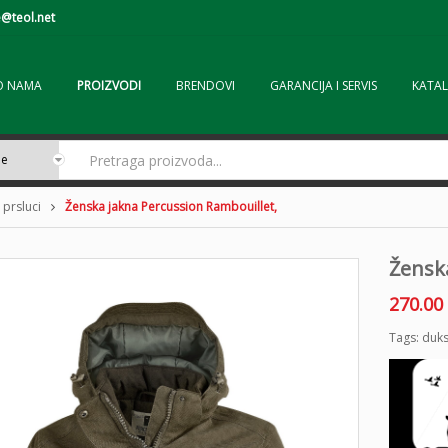
@teol.net
O NAMA
PROIZVODI
BRENDOVI
GARANCIJA I SERVIS
KATAL
 prsluci
Ženska jakna Percussion Rambouillet,
Žensk
270.00
Tags:
duk