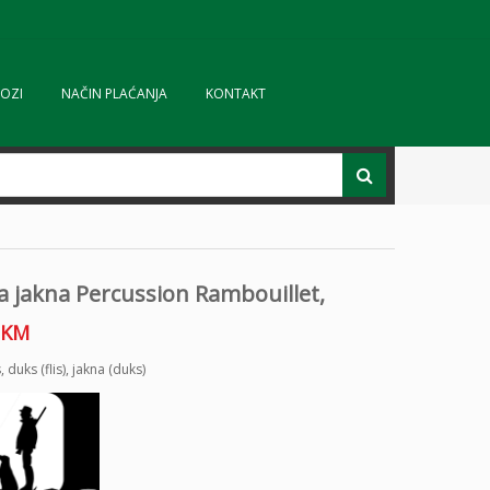
OZI
NAČIN PLAĆANJA
KONTAKT
a jakna Percussion Rambouillet,
KM
s
,
duks (flis)
,
jakna (duks)