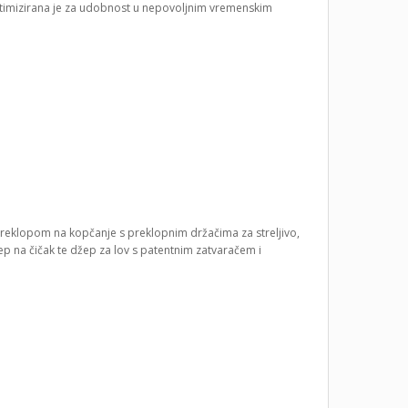
ptimizirana je za udobnost u nepovoljnim vremenskim
reklopom na kopčanje s preklopnim držačima za streljivo,
p na čičak te džep za lov s patentnim zatvaračem i