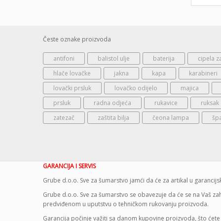
Česte oznake proizvoda
antifoni
balistol ulje
baterija
cipela z
hlače lovačke
jakna
kapa
karabineri
lovački prsluk
lovačko odijelo
majica
prsluk
radna odjeća
rukavice
ruksak
zatezač
zaštita bilja
čeona lampa
šp
GARANCIJA I SERVIS
Grube d.o.o. Sve za šumarstvo jamći da će za artikal u garanci
Grube d.o.o. Sve za šumarstvo se obavezuje da će se na Vaš zaht
predviđenom u uputstvu o tehničkom rukovanju proizvoda.
Garancija počinje važiti sa danom kupovine proizvoda, što ćete 