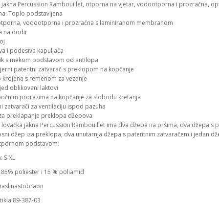
 jakna Percussion Rambouillet, otporna na vjetar, vodootporna i prozračna, o
ma. Toplo podstavljena
otporna, vodootporna i prozračna s laminiranom membranom
 na dodir
oj
va i podesiva kapuljača
ik s mekom podstavom od antilopa
erni patentni zatvarač s preklopom na kopčanje
 krojena s remenom za vezanje
ed oblikovani laktovi
bočnim prorezima na kopčanje za slobodu kretanja
i zatvarači za ventilaciju ispod pazuha
i za preklapanje preklopa džepova
 lovačka jakna Percussion Rambouillet ima dva džepa na prsima, dva džepa s p
osni džep iza preklopa, dva unutarnja džepa s patentnim zatvaračem i jedan dže
tpornom podstavom.
a: S-XL
; 85% poliester i 15 % poliamid
maslinastobraon
rtikla:89-387-03